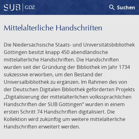
search
Suchen
GDZ
Mittelalterliche Handschriften
Die Niedersächsische Staats- und Universitätsbibliothek
Göttingen besitzt knapp 450 abendländische
mittelalterliche Handschriften. Die Handschriften
wurden seit der Gründung der Bibliothek im Jahr 1734
sukzessive erworben, um den Bestand der
Universalbibliothek zu ergänzen. Im Rahmen des von
der Deutschen Digitalen Bibliothek geförderten Projekts
„Digitalisierung der mittelalterlichen volkssprachlichen
Handschriften der SUB Göttingen“ wurden in einem
ersten Schritt 74 Handschriften digitalisiert. Die
Kollektion wird zukünftig um weitere mittelalterliche
Handschriften erweitert werden.