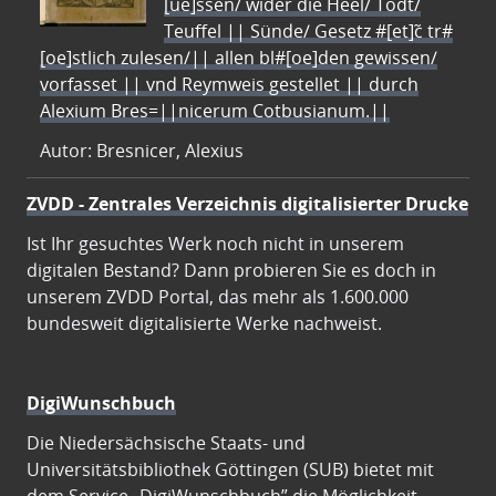
[ue]ssen/ wider die Heel/ Todt/
Teuffel || Sünde/ Gesetz #[et]c̃ tr#
[oe]stlich zulesen/|| allen bl#[oe]den gewissen/
vorfasset || vnd Reymweis gestellet || durch
Alexium Bres=||nicerum Cotbusianum.||
Autor: Bresnicer, Alexius
ZVDD - Zentrales Verzeichnis digitalisierter Drucke
Ist Ihr gesuchtes Werk noch nicht in unserem
digitalen Bestand? Dann probieren Sie es doch in
unserem ZVDD Portal, das mehr als 1.600.000
bundesweit digitalisierte Werke nachweist.
DigiWunschbuch
Die Niedersächsische Staats- und
Universitätsbibliothek Göttingen (SUB) bietet mit