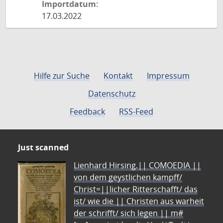
Importdatum:
17.03.2022
Hilfe zur Suche
Kontakt
Impressum
Datenschutz
Feedback
RSS-Feed
Just scanned
Lienhard Hirsing.|| COMOEDIA ||
von dem geystlichen kampff/
Christ=||licher Ritterschafft/ das
ist/ wie die || Christen aus warheit
der schrifft/ sich legen || m#