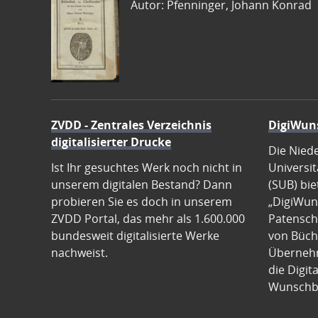
Autor: Pfenninger, Johann Konrad
ZVDD - Zentrales Verzeichnis
DigiWun
digitalisierter Drucke
Die Nied
Ist Ihr gesuchtes Werk noch nicht in
Universit
unserem digitalen Bestand? Dann
(SUB) bie
probieren Sie es doch in unserem
„DigiWun
ZVDD Portal, das mehr als 1.600.000
Patenscha
bundesweit digitalisierte Werke
von Büch
nachweist.
Übernehm
die Digit
Wunschb