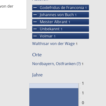
 von der
remove
Godefridus de Franconia
1
remove
Johannes von Buch
1
remove
Meister Albrant
1
remove
Unbekannt
1
remove
Volmar
1
Walthisar von der Wage
1
Orte
Nordbayern, Ostfranken (?)
1
Jahre
1
1
0