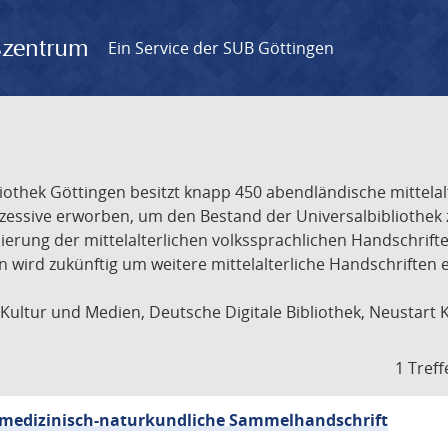
gszentrum
Ein Service der SUB Göttingen
liothek Göttingen besitzt knapp 450 abendländische mittela
ukzessive erworben, um den Bestand der Universalbibliothe
lisierung der mittelalterlichen volkssprachlichen Handschri
ion wird zukünftig um weitere mittelalterliche Handschriften
ultur und Medien, Deutsche Digitale Bibliothek, Neustart 
1 Treff
sch-medizinisch-naturkundliche Sammelhandschrift