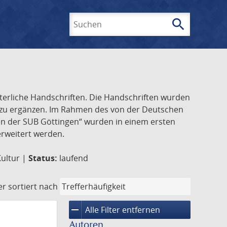
search
Suchen
lterliche Handschriften. Die Handschriften wurden
k zu ergänzen. Im Rahmen des von der Deutschen
ften der SUB Göttingen“ wurden in einem ersten
 erweitert werden.
Kultur |
Status:
laufend
er
sortiert nach
remove
Alle Filter entfernen
Autoren