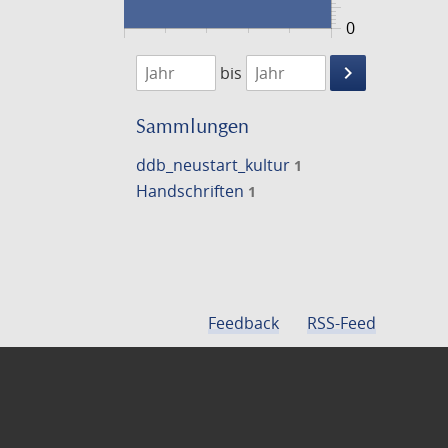
0
1474
1475
keyboard_arrow_right
bis
Suche
einschränke
Sammlungen
ddb_neustart_kultur
1
Handschriften
1
Feedback
RSS-Feed