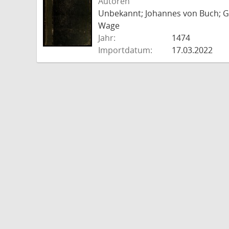
Autoren
Unbekannt; Johannes von Buch; Go
Wage
Jahr:
1474
Importdatum:
17.03.2022