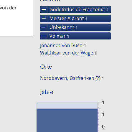
 von der
remove
Godefridus de Franconia
1
remove
Meister Albrant
1
remove
Unbekannt
1
remove
Volmar
1
Johannes von Buch
1
Walthisar von der Wage
1
Orte
Nordbayern, Ostfranken (?)
1
Jahre
1
1
0