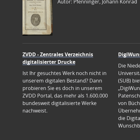
Autor: Pfenninger, Johann Konrad
ZVDD - Zentrales Verzeichnis
DigiWun
digitalisierter Drucke
Die Nied
Ist Ihr gesuchtes Werk noch nicht in
Universit
unserem digitalen Bestand? Dann
(SUB) bie
probieren Sie es doch in unserem
„DigiWun
ZVDD Portal, das mehr als 1.600.000
Patenscha
bundesweit digitalisierte Werke
von Büch
nachweist.
Übernehm
die Digit
Wunschb