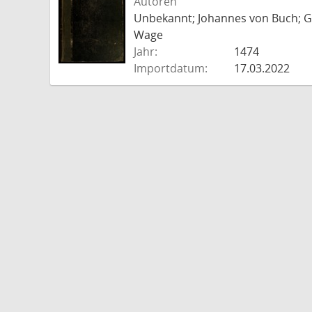
Autoren
Unbekannt; Johannes von Buch; Go
Wage
Jahr:
1474
Importdatum:
17.03.2022