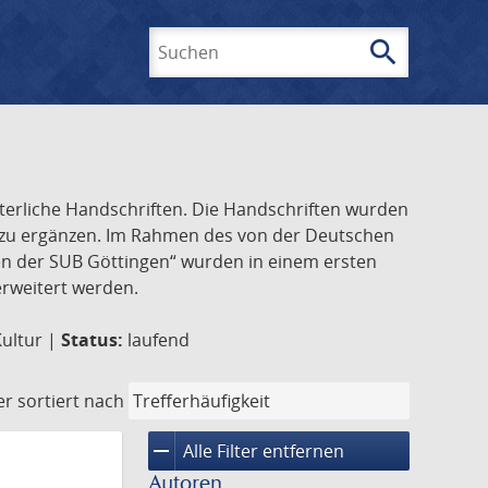
search
Suchen
lterliche Handschriften. Die Handschriften wurden
k zu ergänzen. Im Rahmen des von der Deutschen
ften der SUB Göttingen“ wurden in einem ersten
 erweitert werden.
Kultur |
Status:
laufend
er
sortiert nach
remove
Alle Filter entfernen
Autoren