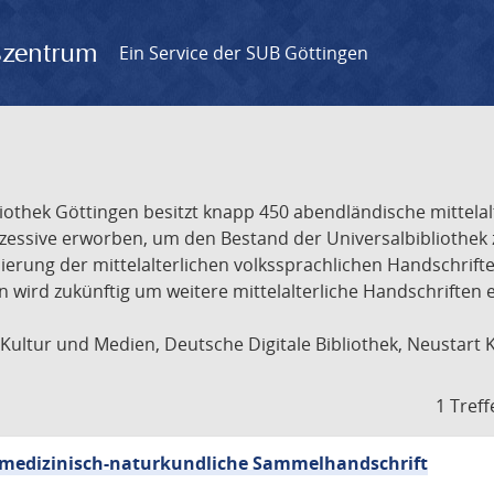
gszentrum
Ein Service der SUB Göttingen
liothek Göttingen besitzt knapp 450 abendländische mittela
ukzessive erworben, um den Bestand der Universalbibliothe
lisierung der mittelalterlichen volkssprachlichen Handschri
ion wird zukünftig um weitere mittelalterliche Handschriften
ultur und Medien, Deutsche Digitale Bibliothek, Neustart 
1 Treff
sch-medizinisch-naturkundliche Sammelhandschrift