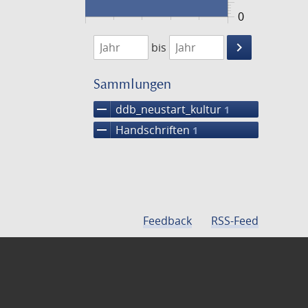
0
1474
1475
keyboard_arrow_right
bis
Suche
einschränke
Sammlungen
remove
ddb_neustart_kultur
1
remove
Handschriften
1
Feedback
RSS-Feed