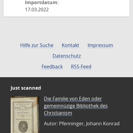
Importdatum:
17.03.2022
Hilfe zur Suche
Kontakt
Impressum
Datenschutz
Feedback
RSS-Feed
Just scanned
Die Familie von Eden oder
gemeinnüzige Bibliothek des
Christianism
Autor: Pfenninger, Johann Konrad