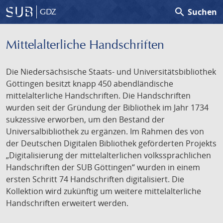
search
Suchen
GDZ
Mittelalterliche Handschriften
Die Niedersächsische Staats- und Universitätsbibliothek
Göttingen besitzt knapp 450 abendländische
mittelalterliche Handschriften. Die Handschriften
wurden seit der Gründung der Bibliothek im Jahr 1734
sukzessive erworben, um den Bestand der
Universalbibliothek zu ergänzen. Im Rahmen des von
der Deutschen Digitalen Bibliothek geförderten Projekts
„Digitalisierung der mittelalterlichen volkssprachlichen
Handschriften der SUB Göttingen“ wurden in einem
ersten Schritt 74 Handschriften digitalisiert. Die
Kollektion wird zukünftig um weitere mittelalterliche
Handschriften erweitert werden.