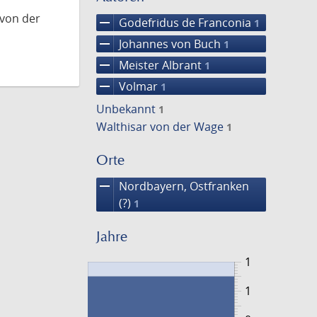
 von der
remove
Godefridus de Franconia
1
remove
Johannes von Buch
1
remove
Meister Albrant
1
remove
Volmar
1
Unbekannt
1
Walthisar von der Wage
1
Orte
remove
Nordbayern, Ostfranken
(?)
1
Jahre
1
1