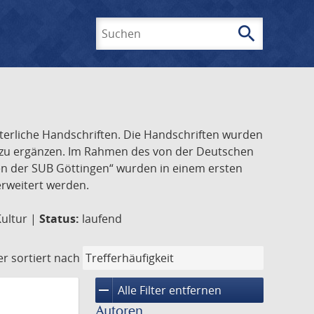
search
Suchen
lterliche Handschriften. Die Handschriften wurden
k zu ergänzen. Im Rahmen des von der Deutschen
ften der SUB Göttingen“ wurden in einem ersten
 erweitert werden.
Kultur |
Status:
laufend
er
sortiert nach
remove
Alle Filter entfernen
Autoren