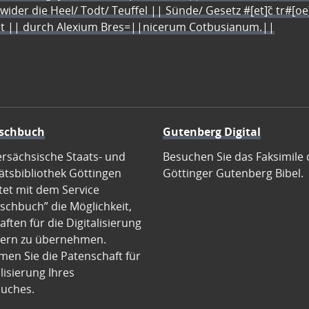
 wider die Heel/ Todt/ Teuffel || Sünde/ Gesetz #[et]c̃ tr#[o
let || durch Alexium Bres=||nicerum Cotbusianum.||
schbuch
Gutenberg Digital
ersächsische Staats- und
Besuchen Sie das Faksimile 
ätsbibliothek Göttingen
Göttinger Gutenberg Bibel.
tet mit dem Service
schbuch” die Möglichkeit,
ften für die Digitalisierung
ern zu übernehmen.
en Sie die Patenschaft für
alisierung Ihres
uches.