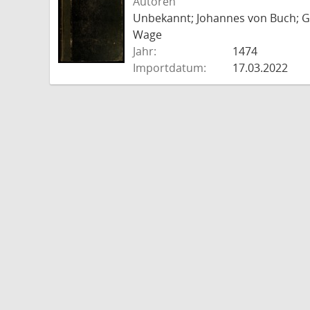
Autoren
Unbekannt; Johannes von Buch; Go
Wage
Jahr:
1474
Importdatum:
17.03.2022