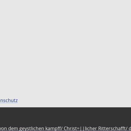
nschutz
n dem geystlichen kampff/ Christ=||licher Ritterschafft/ da