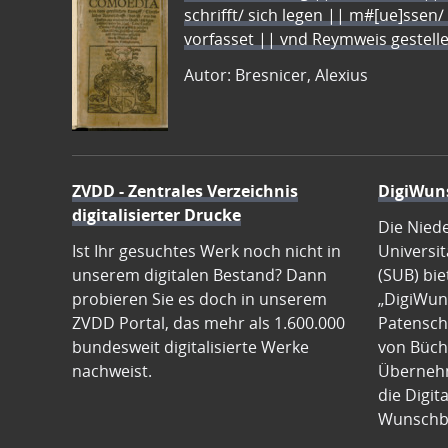
schrifft/ sich legen || m#[ue]ssen/
vorfasset || vnd Reymweis gestel
Autor: Bresnicer, Alexius
ZVDD - Zentrales Verzeichnis
DigiWun
digitalisierter Drucke
Die Nied
Ist Ihr gesuchtes Werk noch nicht in
Universit
unserem digitalen Bestand? Dann
(SUB) bie
probieren Sie es doch in unserem
„DigiWun
ZVDD Portal, das mehr als 1.600.000
Patenscha
bundesweit digitalisierte Werke
von Büch
nachweist.
Übernehm
die Digit
Wunschb