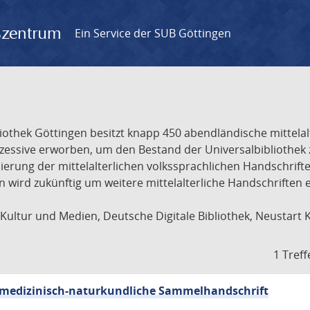
gszentrum
Ein Service der SUB Göttingen
liothek Göttingen besitzt knapp 450 abendländische mittela
ukzessive erworben, um den Bestand der Universalbibliothe
lisierung der mittelalterlichen volkssprachlichen Handschri
ion wird zukünftig um weitere mittelalterliche Handschriften
ultur und Medien, Deutsche Digitale Bibliothek, Neustart 
1 Treff
sch-medizinisch-naturkundliche Sammelhandschrift