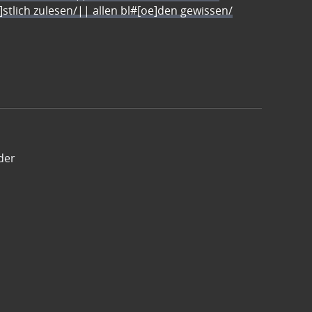
e]stlich zulesen/|| allen bl#[oe]den gewissen/
der