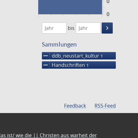
0
0
1474
1475
keyboard_arrow_right
bis
Suche
einschränke
Sammlungen
remove
ddb_neustart_kultur
1
remove
Handschriften
1
Feedback
RSS-Feed
s ist/ wie die || Christen aus warheit der