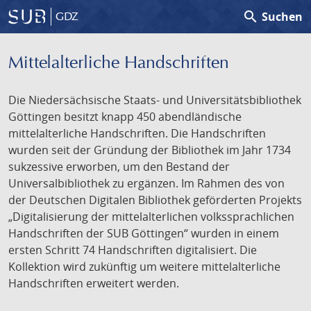
search
Suchen
GDZ
Mittelalterliche Handschriften
Die Niedersächsische Staats- und Universitätsbibliothek
Göttingen besitzt knapp 450 abendländische
mittelalterliche Handschriften. Die Handschriften
wurden seit der Gründung der Bibliothek im Jahr 1734
sukzessive erworben, um den Bestand der
Universalbibliothek zu ergänzen. Im Rahmen des von
der Deutschen Digitalen Bibliothek geförderten Projekts
„Digitalisierung der mittelalterlichen volkssprachlichen
Handschriften der SUB Göttingen“ wurden in einem
ersten Schritt 74 Handschriften digitalisiert. Die
Kollektion wird zukünftig um weitere mittelalterliche
Handschriften erweitert werden.