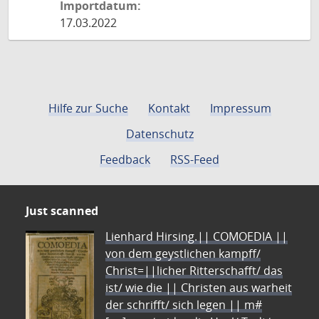
Importdatum:
17.03.2022
Hilfe zur Suche
Kontakt
Impressum
Datenschutz
Feedback
RSS-Feed
Just scanned
Lienhard Hirsing.|| COMOEDIA ||
von dem geystlichen kampff/
Christ=||licher Ritterschafft/ das
ist/ wie die || Christen aus warheit
der schrifft/ sich legen || m#