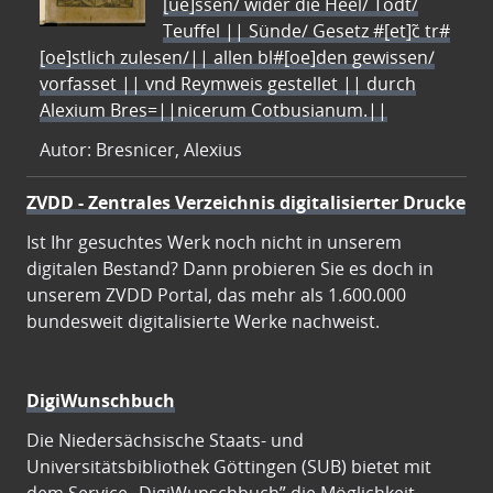
[ue]ssen/ wider die Heel/ Todt/
Teuffel || Sünde/ Gesetz #[et]c̃ tr#
[oe]stlich zulesen/|| allen bl#[oe]den gewissen/
vorfasset || vnd Reymweis gestellet || durch
Alexium Bres=||nicerum Cotbusianum.||
Autor: Bresnicer, Alexius
ZVDD - Zentrales Verzeichnis digitalisierter Drucke
Ist Ihr gesuchtes Werk noch nicht in unserem
digitalen Bestand? Dann probieren Sie es doch in
unserem ZVDD Portal, das mehr als 1.600.000
bundesweit digitalisierte Werke nachweist.
DigiWunschbuch
Die Niedersächsische Staats- und
Universitätsbibliothek Göttingen (SUB) bietet mit