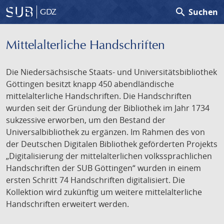
search
Suchen
GDZ
Mittelalterliche Handschriften
Die Niedersächsische Staats- und Universitätsbibliothek
Göttingen besitzt knapp 450 abendländische
mittelalterliche Handschriften. Die Handschriften
wurden seit der Gründung der Bibliothek im Jahr 1734
sukzessive erworben, um den Bestand der
Universalbibliothek zu ergänzen. Im Rahmen des von
der Deutschen Digitalen Bibliothek geförderten Projekts
„Digitalisierung der mittelalterlichen volkssprachlichen
Handschriften der SUB Göttingen“ wurden in einem
ersten Schritt 74 Handschriften digitalisiert. Die
Kollektion wird zukünftig um weitere mittelalterliche
Handschriften erweitert werden.