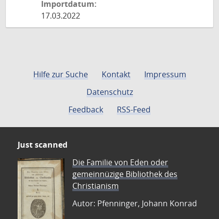
Importdatum:
17.03.2022
Hilfe zur Suche
Kontakt
Impressum
Datenschutz
Feedback
RSS-Feed
Just scanned
Die Familie von Eden oder
gemeinnüzige Bibliothek des
Christianism
Autor: Pfenninger, Johann Konrad