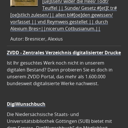
[ue]ssen/ wider die Heel/ Todt/
Teuffel || Sünde/ Gesetz #[et]c̃ tr#
[oe]stlich zulesen/|| allen bl#[oe]den gewissen/
vorfasset || vnd Reymweis gestellet || durch
Alexium Bres=||nicerum Cotbusianum.||
Autor: Bresnicer, Alexius
ZVDD - Zentrales Verzeichnis digitalisierter Drucke
Ist Ihr gesuchtes Werk noch nicht in unserem
digitalen Bestand? Dann probieren Sie es doch in
unserem ZVDD Portal, das mehr als 1.600.000
bundesweit digitalisierte Werke nachweist.
DigiWunschbuch
Die Niedersächsische Staats- und
Universitätsbibliothek Göttingen (SUB) bietet mit