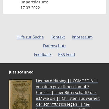
Importdatum:
17.03.2022
Hilfe zur Suche
Kontakt
Impressum
Datenschutz
Feedback
RSS-Feed
Just scanned
Lienhard Hirsing.|| COMOEDIA ||
von dem geystlichen kampff/
Christ=||licher Ritterschafft/ das
ist/ wie die || Christen aus warheit
der schrifft/ sich legen || m#