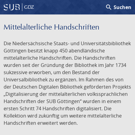
search
Suchen
GDZ
Mittelalterliche Handschriften
Die Niedersächsische Staats- und Universitätsbibliothek
Göttingen besitzt knapp 450 abendländische
mittelalterliche Handschriften. Die Handschriften
wurden seit der Gründung der Bibliothek im Jahr 1734
sukzessive erworben, um den Bestand der
Universalbibliothek zu ergänzen. Im Rahmen des von
der Deutschen Digitalen Bibliothek geförderten Projekts
„Digitalisierung der mittelalterlichen volkssprachlichen
Handschriften der SUB Göttingen“ wurden in einem
ersten Schritt 74 Handschriften digitalisiert. Die
Kollektion wird zukünftig um weitere mittelalterliche
Handschriften erweitert werden.