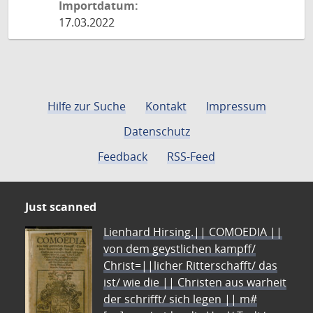
Importdatum:
17.03.2022
Hilfe zur Suche
Kontakt
Impressum
Datenschutz
Feedback
RSS-Feed
Just scanned
Lienhard Hirsing.|| COMOEDIA ||
von dem geystlichen kampff/
Christ=||licher Ritterschafft/ das
ist/ wie die || Christen aus warheit
der schrifft/ sich legen || m#