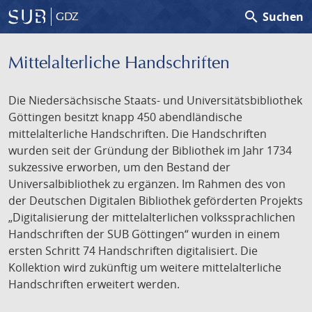
search
Suchen
GDZ
Mittelalterliche Handschriften
Die Niedersächsische Staats- und Universitätsbibliothek
Göttingen besitzt knapp 450 abendländische
mittelalterliche Handschriften. Die Handschriften
wurden seit der Gründung der Bibliothek im Jahr 1734
sukzessive erworben, um den Bestand der
Universalbibliothek zu ergänzen. Im Rahmen des von
der Deutschen Digitalen Bibliothek geförderten Projekts
„Digitalisierung der mittelalterlichen volkssprachlichen
Handschriften der SUB Göttingen“ wurden in einem
ersten Schritt 74 Handschriften digitalisiert. Die
Kollektion wird zukünftig um weitere mittelalterliche
Handschriften erweitert werden.