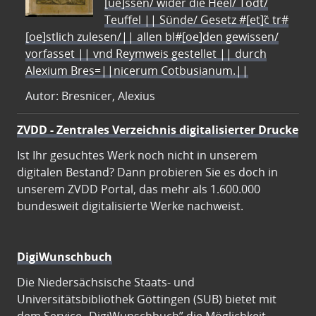
[ue]ssen/ wider die Heel/ Todt/
Teuffel || Sünde/ Gesetz #[et]c̃ tr#
[oe]stlich zulesen/|| allen bl#[oe]den gewissen/
vorfasset || vnd Reymweis gestellet || durch
Alexium Bres=||nicerum Cotbusianum.||
Autor: Bresnicer, Alexius
ZVDD - Zentrales Verzeichnis digitalisierter Drucke
Ist Ihr gesuchtes Werk noch nicht in unserem
digitalen Bestand? Dann probieren Sie es doch in
unserem ZVDD Portal, das mehr als 1.600.000
bundesweit digitalisierte Werke nachweist.
DigiWunschbuch
Die Niedersächsische Staats- und
Universitätsbibliothek Göttingen (SUB) bietet mit