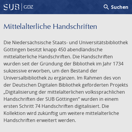
search
Suchen
GDZ
Mittelalterliche Handschriften
Die Niedersächsische Staats- und Universitätsbibliothek
Göttingen besitzt knapp 450 abendländische
mittelalterliche Handschriften. Die Handschriften
wurden seit der Gründung der Bibliothek im Jahr 1734
sukzessive erworben, um den Bestand der
Universalbibliothek zu ergänzen. Im Rahmen des von
der Deutschen Digitalen Bibliothek geförderten Projekts
„Digitalisierung der mittelalterlichen volkssprachlichen
Handschriften der SUB Göttingen“ wurden in einem
ersten Schritt 74 Handschriften digitalisiert. Die
Kollektion wird zukünftig um weitere mittelalterliche
Handschriften erweitert werden.