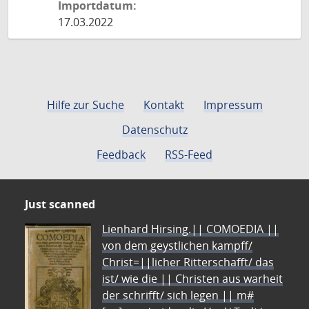
Importdatum:
17.03.2022
Hilfe zur Suche
Kontakt
Impressum
Datenschutz
Feedback
RSS-Feed
Just scanned
Lienhard Hirsing.|| COMOEDIA ||
von dem geystlichen kampff/
Christ=||licher Ritterschafft/ das
ist/ wie die || Christen aus warheit
der schrifft/ sich legen || m#