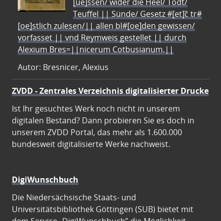
[ue]ssen/ wider die Heel/ Todt/
Teuffel || Sünde/ Gesetz #[et]c̃ tr#
[oe]stlich zulesen/|| allen bl#[oe]den gewissen/
vorfasset || vnd Reymweis gestellet || durch
Alexium Bres=||nicerum Cotbusianum.||
Autor: Bresnicer, Alexius
ZVDD - Zentrales Verzeichnis digitalisierter Drucke
Ist Ihr gesuchtes Werk noch nicht in unserem
digitalen Bestand? Dann probieren Sie es doch in
unserem ZVDD Portal, das mehr als 1.600.000
bundesweit digitalisierte Werke nachweist.
DigiWunschbuch
Die Niedersächsische Staats- und
Universitätsbibliothek Göttingen (SUB) bietet mit