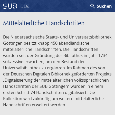
search
Suchen
GDZ
Mittelalterliche Handschriften
Die Niedersächsische Staats- und Universitätsbibliothek
Göttingen besitzt knapp 450 abendländische
mittelalterliche Handschriften. Die Handschriften
wurden seit der Gründung der Bibliothek im Jahr 1734
sukzessive erworben, um den Bestand der
Universalbibliothek zu ergänzen. Im Rahmen des von
der Deutschen Digitalen Bibliothek geförderten Projekts
„Digitalisierung der mittelalterlichen volkssprachlichen
Handschriften der SUB Göttingen“ wurden in einem
ersten Schritt 74 Handschriften digitalisiert. Die
Kollektion wird zukünftig um weitere mittelalterliche
Handschriften erweitert werden.