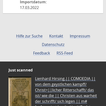
Importdatum:
17.03.2022
Hilfe zur Suche
Kontakt
Impressum
Datenschutz
Feedback
RSS-Feed
Just scanned
Lienhard Hirsing.|| COMOEDIA ||
von dem geystlichen kampff/
Christ=||licher Ritterschafft/ das
ist/ wie die || Christen aus warheit
der schrifft/ sich legen || m#