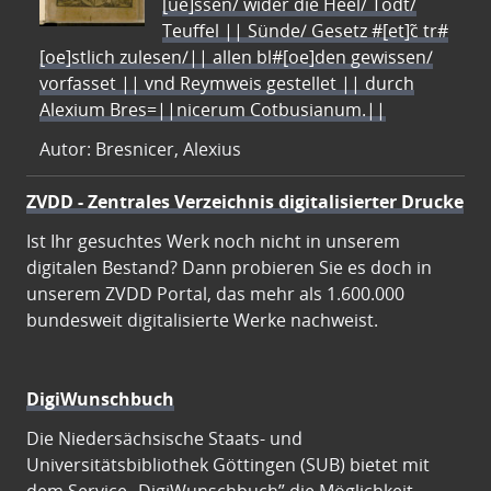
[ue]ssen/ wider die Heel/ Todt/
Teuffel || Sünde/ Gesetz #[et]c̃ tr#
[oe]stlich zulesen/|| allen bl#[oe]den gewissen/
vorfasset || vnd Reymweis gestellet || durch
Alexium Bres=||nicerum Cotbusianum.||
Autor: Bresnicer, Alexius
ZVDD - Zentrales Verzeichnis digitalisierter Drucke
Ist Ihr gesuchtes Werk noch nicht in unserem
digitalen Bestand? Dann probieren Sie es doch in
unserem ZVDD Portal, das mehr als 1.600.000
bundesweit digitalisierte Werke nachweist.
DigiWunschbuch
Die Niedersächsische Staats- und
Universitätsbibliothek Göttingen (SUB) bietet mit