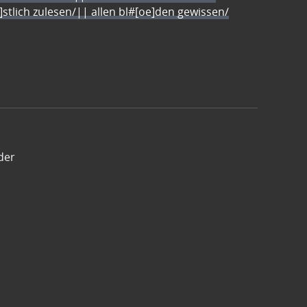
e]stlich zulesen/|| allen bl#[oe]den gewissen/
der