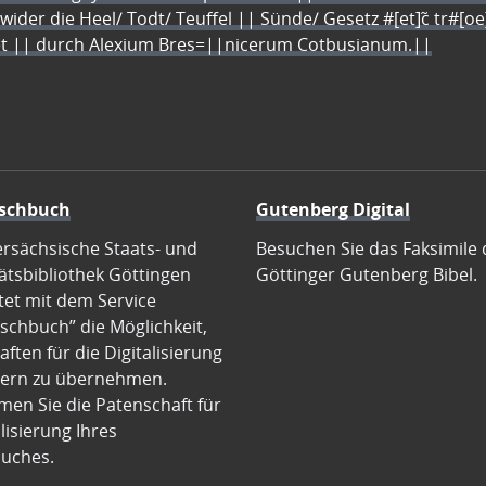
 wider die Heel/ Todt/ Teuffel || Sünde/ Gesetz #[et]c̃ tr#[o
let || durch Alexium Bres=||nicerum Cotbusianum.||
schbuch
Gutenberg Digital
ersächsische Staats- und
Besuchen Sie das Faksimile 
ätsbibliothek Göttingen
Göttinger Gutenberg Bibel.
tet mit dem Service
schbuch” die Möglichkeit,
ften für die Digitalisierung
ern zu übernehmen.
en Sie die Patenschaft für
alisierung Ihres
uches.