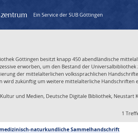
gszentrum
Ein Service der SUB Göttingen
liothek Göttingen besitzt knapp 450 abendländische mittela
ukzessive erworben, um den Bestand der Universalbibliothe
lisierung der mittelalterlichen volkssprachlichen Handschri
ion wird zukünftig um weitere mittelalterliche Handschriften
ultur und Medien, Deutsche Digitale Bibliothek, Neustart 
1 Treff
sch-medizinisch-naturkundliche Sammelhandschrift