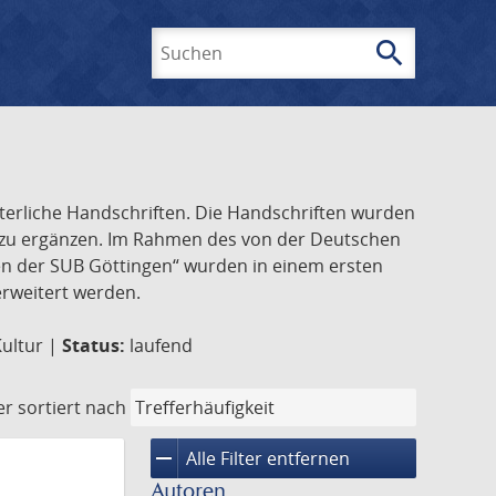
search
Suchen
lterliche Handschriften. Die Handschriften wurden
k zu ergänzen. Im Rahmen des von der Deutschen
ften der SUB Göttingen“ wurden in einem ersten
 erweitert werden.
Kultur |
Status:
laufend
er
sortiert nach
remove
Alle Filter entfernen
Autoren