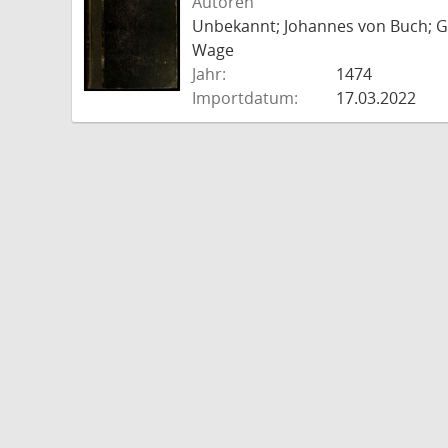
Autoren
Unbekannt; Johannes von Buch; Go
Wage
Jahr:
1474
Importdatum:
17.03.2022