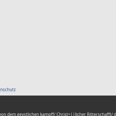
nschutz
n dem geystlichen kampff/ Christ=||licher Ritterschafft/ da