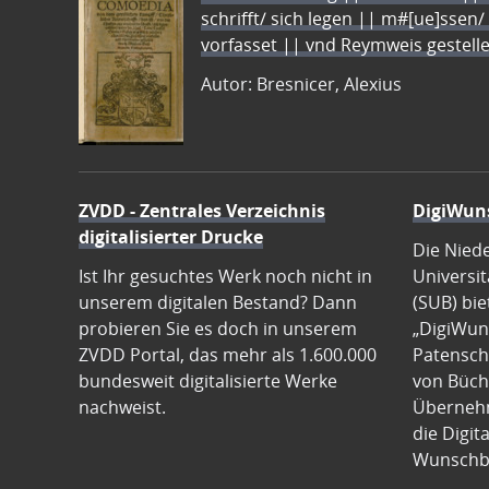
schrifft/ sich legen || m#[ue]ssen/
vorfasset || vnd Reymweis gestel
Autor: Bresnicer, Alexius
ZVDD - Zentrales Verzeichnis
DigiWun
digitalisierter Drucke
Die Nied
Ist Ihr gesuchtes Werk noch nicht in
Universit
unserem digitalen Bestand? Dann
(SUB) bie
probieren Sie es doch in unserem
„DigiWun
ZVDD Portal, das mehr als 1.600.000
Patenscha
bundesweit digitalisierte Werke
von Büch
nachweist.
Übernehm
die Digit
Wunschb