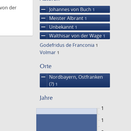
 von der
remove
Johannes von Buch
1
remove
Meister Albrant
1
remove
Unbekannt
1
remove
Walthisar von der Wage
1
Godefridus de Franconia
1
Volmar
1
Orte
remove
Nordbayern, Ostfranken
(?)
1
Jahre
1
1