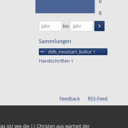
0
0
1474
1475
keyboard_arrow_right
bis
Suche
einschränke
Sammlungen
remove
ddb_neustart_kultur
1
Handschriften
1
Feedback
RSS-Feed
s ist/ wie die || Christen aus warheit der