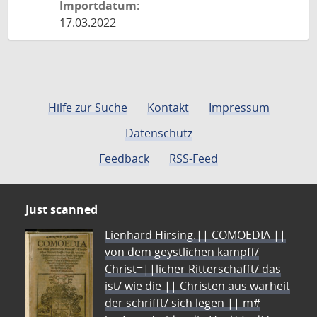
Importdatum:
17.03.2022
Hilfe zur Suche
Kontakt
Impressum
Datenschutz
Feedback
RSS-Feed
Just scanned
Lienhard Hirsing.|| COMOEDIA ||
von dem geystlichen kampff/
Christ=||licher Ritterschafft/ das
ist/ wie die || Christen aus warheit
der schrifft/ sich legen || m#