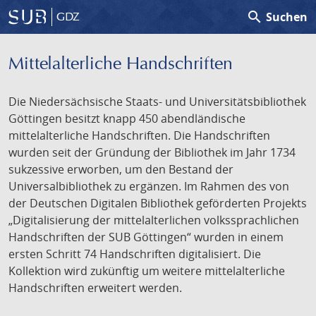
search
Suchen
GDZ
Mittelalterliche Handschriften
Die Niedersächsische Staats- und Universitätsbibliothek
Göttingen besitzt knapp 450 abendländische
mittelalterliche Handschriften. Die Handschriften
wurden seit der Gründung der Bibliothek im Jahr 1734
sukzessive erworben, um den Bestand der
Universalbibliothek zu ergänzen. Im Rahmen des von
der Deutschen Digitalen Bibliothek geförderten Projekts
„Digitalisierung der mittelalterlichen volkssprachlichen
Handschriften der SUB Göttingen“ wurden in einem
ersten Schritt 74 Handschriften digitalisiert. Die
Kollektion wird zukünftig um weitere mittelalterliche
Handschriften erweitert werden.