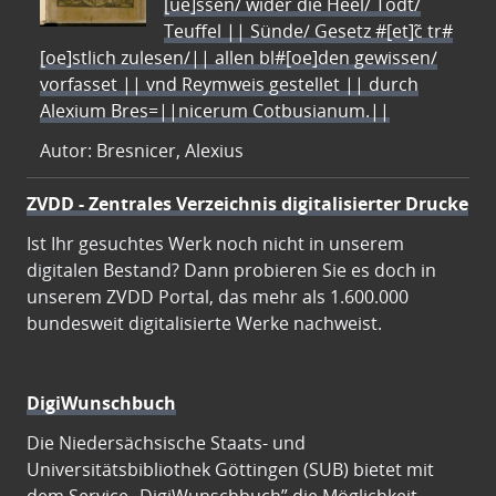
[ue]ssen/ wider die Heel/ Todt/
Teuffel || Sünde/ Gesetz #[et]c̃ tr#
[oe]stlich zulesen/|| allen bl#[oe]den gewissen/
vorfasset || vnd Reymweis gestellet || durch
Alexium Bres=||nicerum Cotbusianum.||
Autor: Bresnicer, Alexius
ZVDD - Zentrales Verzeichnis digitalisierter Drucke
Ist Ihr gesuchtes Werk noch nicht in unserem
digitalen Bestand? Dann probieren Sie es doch in
unserem ZVDD Portal, das mehr als 1.600.000
bundesweit digitalisierte Werke nachweist.
DigiWunschbuch
Die Niedersächsische Staats- und
Universitätsbibliothek Göttingen (SUB) bietet mit