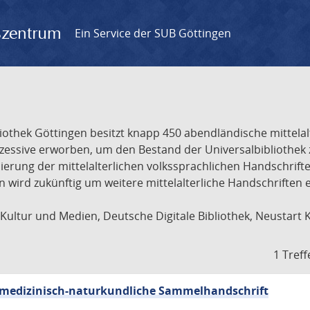
gszentrum
Ein Service der SUB Göttingen
liothek Göttingen besitzt knapp 450 abendländische mittela
ukzessive erworben, um den Bestand der Universalbibliothe
lisierung der mittelalterlichen volkssprachlichen Handschri
ion wird zukünftig um weitere mittelalterliche Handschriften
ultur und Medien, Deutsche Digitale Bibliothek, Neustart 
1 Treff
sch-medizinisch-naturkundliche Sammelhandschrift