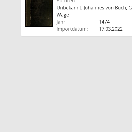
Autoren
Unbekannt; Johannes von Buch; Go
Wage
Jahr:
1474
Importdatum:
17.03.2022