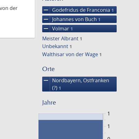
 von der
remove
Godefridus de Franconia
1
remove
Johannes von Buch
1
remove
Volmar
1
Meister Albrant
1
Unbekannt
1
Walthisar von der Wage
1
Orte
remove
Nordbayern, Ostfranken
(?)
1
Jahre
1
1