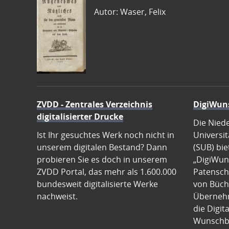
Autor: Waser, Felix
ZVDD - Zentrales Verzeichnis
DigiWun
digitalisierter Drucke
Die Nied
Ist Ihr gesuchtes Werk noch nicht in
Universit
unserem digitalen Bestand? Dann
(SUB) bie
probieren Sie es doch in unserem
„DigiWun
ZVDD Portal, das mehr als 1.600.000
Patenscha
bundesweit digitalisierte Werke
von Büch
nachweist.
Übernehm
die Digit
Wunschb