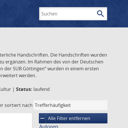
search
Suchen
lterliche Handschriften. Die Handschriften wurden
k zu ergänzen. Im Rahmen des von der Deutschen
ften der SUB Göttingen“ wurden in einem ersten
 erweitert werden.
Kultur |
Status:
laufend
er
sortiert nach
remove
Alle Filter entfernen
Autoren