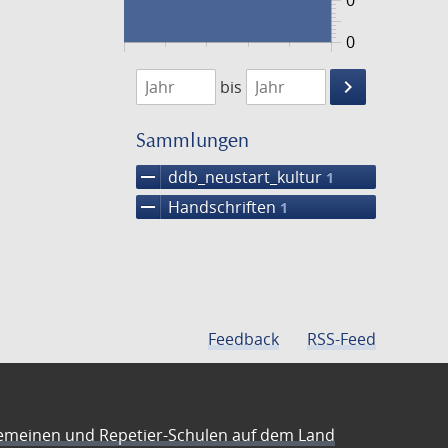
0
0
1474
1475
keyboard_arrow_right
bis
Suche
einschränke
Sammlungen
remove
ddb_neustart_kultur
1
remove
Handschriften
1
Feedback
RSS-Feed
emeinen und Repetier-Schulen auf dem Land