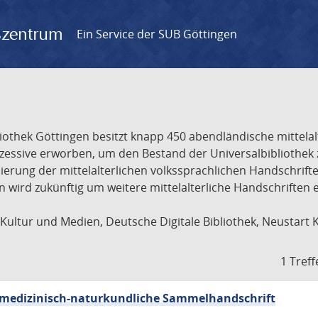
gszentrum
Ein Service der SUB Göttingen
liothek Göttingen besitzt knapp 450 abendländische mittela
ukzessive erworben, um den Bestand der Universalbibliothe
lisierung der mittelalterlichen volkssprachlichen Handschri
ion wird zukünftig um weitere mittelalterliche Handschriften
ultur und Medien, Deutsche Digitale Bibliothek, Neustart 
1 Treff
sch-medizinisch-naturkundliche Sammelhandschrift