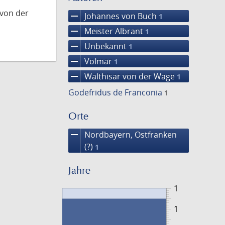
 von der
remove
Johannes von Buch
1
remove
Meister Albrant
1
remove
Unbekannt
1
remove
Volmar
1
remove
Walthisar von der Wage
1
Godefridus de Franconia
1
Orte
remove
Nordbayern, Ostfranken
(?)
1
Jahre
1
1