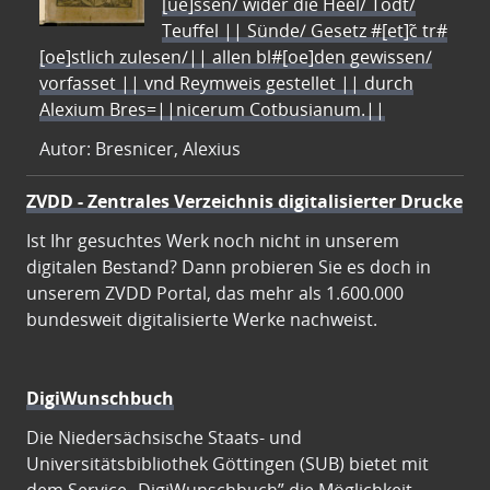
[ue]ssen/ wider die Heel/ Todt/
Teuffel || Sünde/ Gesetz #[et]c̃ tr#
[oe]stlich zulesen/|| allen bl#[oe]den gewissen/
vorfasset || vnd Reymweis gestellet || durch
Alexium Bres=||nicerum Cotbusianum.||
Autor: Bresnicer, Alexius
ZVDD - Zentrales Verzeichnis digitalisierter Drucke
Ist Ihr gesuchtes Werk noch nicht in unserem
digitalen Bestand? Dann probieren Sie es doch in
unserem ZVDD Portal, das mehr als 1.600.000
bundesweit digitalisierte Werke nachweist.
DigiWunschbuch
Die Niedersächsische Staats- und
Universitätsbibliothek Göttingen (SUB) bietet mit