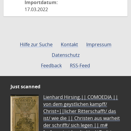
Importdatum:
17.03.2022
Hilfe zur Suche
Kontakt
Impressum
Datenschutz
Feedback
RSS-Feed
Just scanned
Lienhard Hirsing.|| COMOEDIA ||
von dem geystlichen kampff/
Christ=||licher Ritterschafft/ das
ist/ wie die || Christen aus warheit
der schrifft/ sich legen || m#