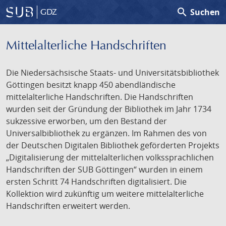
search
Suchen
GDZ
Mittelalterliche Handschriften
Die Niedersächsische Staats- und Universitätsbibliothek
Göttingen besitzt knapp 450 abendländische
mittelalterliche Handschriften. Die Handschriften
wurden seit der Gründung der Bibliothek im Jahr 1734
sukzessive erworben, um den Bestand der
Universalbibliothek zu ergänzen. Im Rahmen des von
der Deutschen Digitalen Bibliothek geförderten Projekts
„Digitalisierung der mittelalterlichen volkssprachlichen
Handschriften der SUB Göttingen“ wurden in einem
ersten Schritt 74 Handschriften digitalisiert. Die
Kollektion wird zukünftig um weitere mittelalterliche
Handschriften erweitert werden.