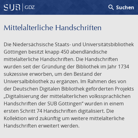
search
Suchen
GDZ
Mittelalterliche Handschriften
Die Niedersächsische Staats- und Universitätsbibliothek
Göttingen besitzt knapp 450 abendländische
mittelalterliche Handschriften. Die Handschriften
wurden seit der Gründung der Bibliothek im Jahr 1734
sukzessive erworben, um den Bestand der
Universalbibliothek zu ergänzen. Im Rahmen des von
der Deutschen Digitalen Bibliothek geförderten Projekts
„Digitalisierung der mittelalterlichen volkssprachlichen
Handschriften der SUB Göttingen“ wurden in einem
ersten Schritt 74 Handschriften digitalisiert. Die
Kollektion wird zukünftig um weitere mittelalterliche
Handschriften erweitert werden.