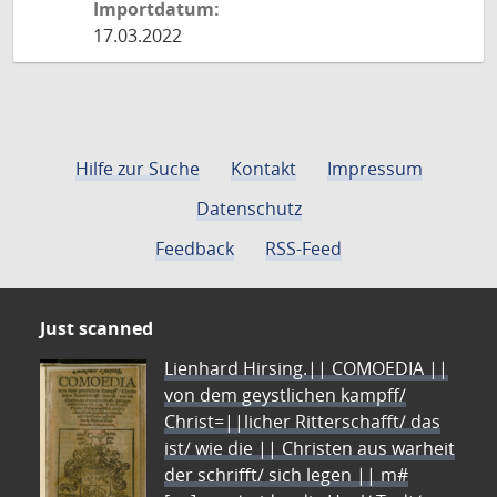
Importdatum:
17.03.2022
Hilfe zur Suche
Kontakt
Impressum
Datenschutz
Feedback
RSS-Feed
Just scanned
Lienhard Hirsing.|| COMOEDIA ||
von dem geystlichen kampff/
Christ=||licher Ritterschafft/ das
ist/ wie die || Christen aus warheit
der schrifft/ sich legen || m#