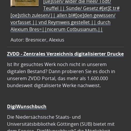
[ue]ssen/ wider die Heel/ Todt/
Teuffel || Sünde/ Gesetz #[et]c̃ tr#
[oe]stlich zulesen/|| allen bl#[oe]den gewissen/
vorfasset || vnd Reymweis gestellet || durch
Alexium Bres=||nicerum Cotbusianum.||
Autor: Bresnicer, Alexius
ZVDD - Zentrales Verzeichnis digitalisierter Drucke
Ist Ihr gesuchtes Werk noch nicht in unserem
digitalen Bestand? Dann probieren Sie es doch in
unserem ZVDD Portal, das mehr als 1.600.000
bundesweit digitalisierte Werke nachweist.
DigiWunschbuch
Die Niedersächsische Staats- und
Universitätsbibliothek Göttingen (SUB) bietet mit