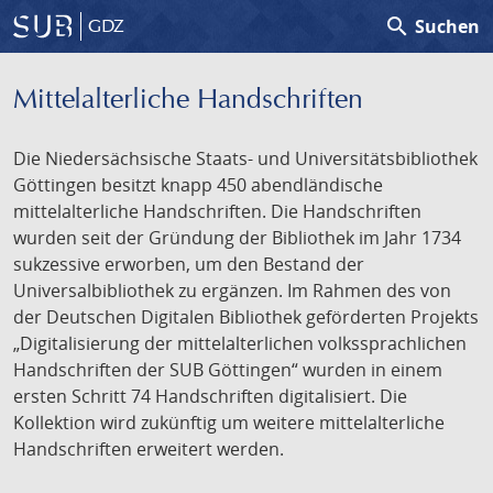
search
Suchen
GDZ
Mittelalterliche Handschriften
Die Niedersächsische Staats- und Universitätsbibliothek
Göttingen besitzt knapp 450 abendländische
mittelalterliche Handschriften. Die Handschriften
wurden seit der Gründung der Bibliothek im Jahr 1734
sukzessive erworben, um den Bestand der
Universalbibliothek zu ergänzen. Im Rahmen des von
der Deutschen Digitalen Bibliothek geförderten Projekts
„Digitalisierung der mittelalterlichen volkssprachlichen
Handschriften der SUB Göttingen“ wurden in einem
ersten Schritt 74 Handschriften digitalisiert. Die
Kollektion wird zukünftig um weitere mittelalterliche
Handschriften erweitert werden.