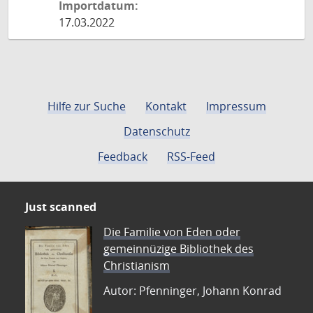
Importdatum:
17.03.2022
Hilfe zur Suche
Kontakt
Impressum
Datenschutz
Feedback
RSS-Feed
Just scanned
Die Familie von Eden oder
gemeinnüzige Bibliothek des
Christianism
Autor: Pfenninger, Johann Konrad