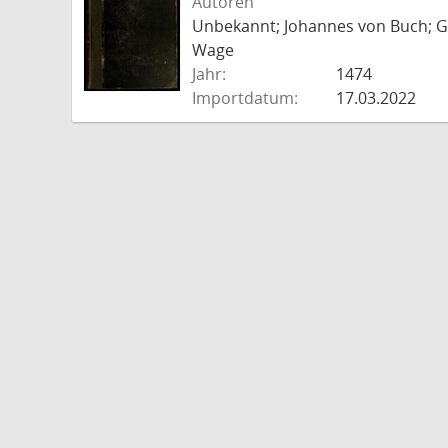
Autoren
Unbekannt; Johannes von Buch; Go
Wage
Jahr:
1474
Importdatum:
17.03.2022