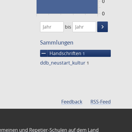
0
0
1474
1475
keyboard_arrow_right
bis
Suche
einschränke
Sammlungen
remove
Handschriften
1
ddb_neustart_kultur
1
Feedback
RSS-Feed
emeinen und Repetier-Schulen auf dem Land