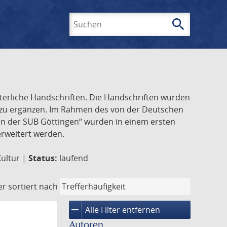
search
Suchen
lterliche Handschriften. Die Handschriften wurden
k zu ergänzen. Im Rahmen des von der Deutschen
ften der SUB Göttingen“ wurden in einem ersten
 erweitert werden.
Kultur |
Status:
laufend
er
sortiert nach
remove
Alle Filter entfernen
Autoren