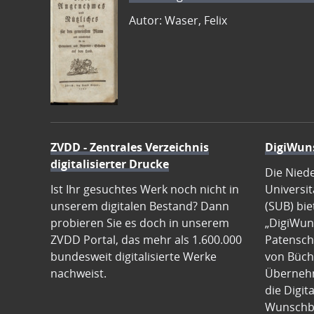
Autor: Waser, Felix
ZVDD - Zentrales Verzeichnis
DigiWun
digitalisierter Drucke
Die Nied
Ist Ihr gesuchtes Werk noch nicht in
Universit
unserem digitalen Bestand? Dann
(SUB) bie
probieren Sie es doch in unserem
„DigiWun
ZVDD Portal, das mehr als 1.600.000
Patenscha
bundesweit digitalisierte Werke
von Büch
nachweist.
Übernehm
die Digit
Wunschb