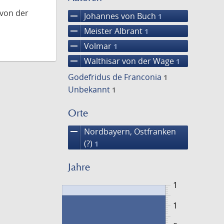
 von der
remove
Johannes von Buch
1
remove
Meister Albrant
1
remove
Volmar
1
remove
Walthisar von der Wage
1
Godefridus de Franconia
1
Unbekannt
1
Orte
remove
Nordbayern, Ostfranken
(?)
1
Jahre
1
1