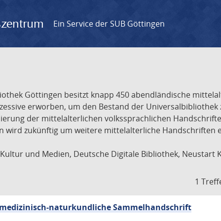
gszentrum
Ein Service der SUB Göttingen
liothek Göttingen besitzt knapp 450 abendländische mittela
ukzessive erworben, um den Bestand der Universalbibliothe
lisierung der mittelalterlichen volkssprachlichen Handschri
ion wird zukünftig um weitere mittelalterliche Handschriften
ultur und Medien, Deutsche Digitale Bibliothek, Neustart 
1 Treff
sch-medizinisch-naturkundliche Sammelhandschrift