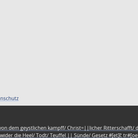
nschutz
n dem geystlichen kampff/ Christ=||licher Ritterschafft/ da
 wider die Heel/ Todt/ Teuffel || Sünde/ Gesetz #[et]c̃ tr#[o