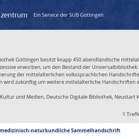
gszentrum
Ein Service der SUB Göttingen
liothek Göttingen besitzt knapp 450 abendländische mittela
ukzessive erworben, um den Bestand der Universalbibliothe
lisierung der mittelalterlichen volkssprachlichen Handschri
ion wird zukünftig um weitere mittelalterliche Handschriften
ultur und Medien, Deutsche Digitale Bibliothek, Neustart 
1 Treff
sch-medizinisch-naturkundliche Sammelhandschrift