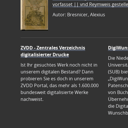
vorfasset || vnd Reymweis gestel
Autor: Bresnicer, Alexius
ZVDD - Zentrales Verzeichnis
DigiWun
digitalisierter Drucke
Die Nied
Ist Ihr gesuchtes Werk noch nicht in
Universit
unserem digitalen Bestand? Dann
(SUB) bie
probieren Sie es doch in unserem
„DigiWun
ZVDD Portal, das mehr als 1.600.000
Patenscha
bundesweit digitalisierte Werke
von Büch
nachweist.
Übernehm
die Digit
Wunschb