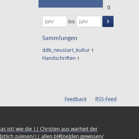
0
1474
1475
keyboard_arrow_right
bis
Suche
einschränke
Sammlungen
ddb_neustart_kultur
1
Handschriften
1
Feedback
RSS-Feed
s ist/ wie die || Christen aus warheit der
e]stlich zulesen/|| allen bl#[oe]den gewissen/