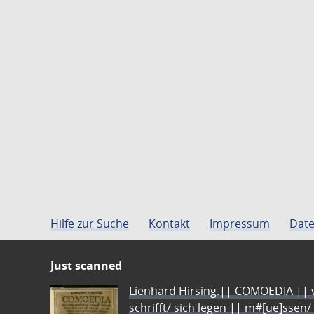
Hilfe zur Suche
Kontakt
Impressum
Date
Just scanned
Lienhard Hirsing.|| COMOEDIA || vo
schrifft/ sich legen || m#[ue]ssen/