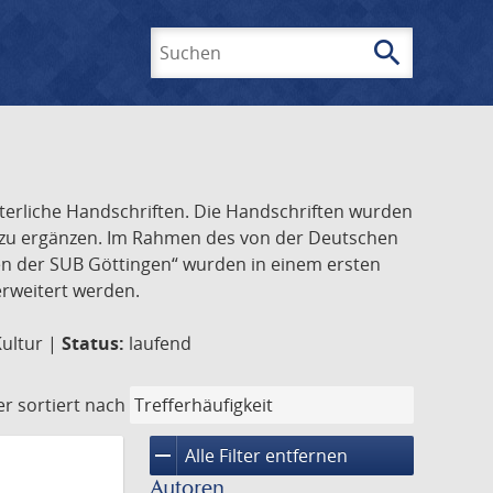
search
Suchen
lterliche Handschriften. Die Handschriften wurden
k zu ergänzen. Im Rahmen des von der Deutschen
ften der SUB Göttingen“ wurden in einem ersten
 erweitert werden.
Kultur |
Status:
laufend
er
sortiert nach
remove
Alle Filter entfernen
Autoren