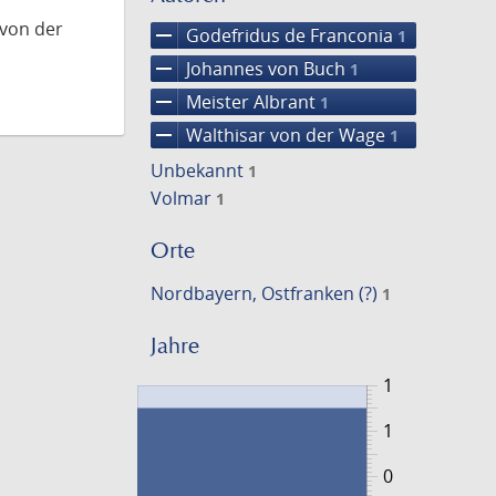
 von der
remove
Godefridus de Franconia
1
remove
Johannes von Buch
1
remove
Meister Albrant
1
remove
Walthisar von der Wage
1
Unbekannt
1
Volmar
1
Orte
Nordbayern, Ostfranken (?)
1
Jahre
1
1
0