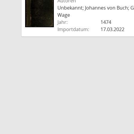
Autoren
Unbekannt; Johannes von Buch; Go
Wage
Jahr:
1474
Importdatum:
17.03.2022