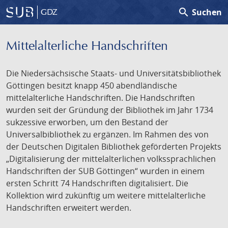
search
Suchen
GDZ
Mittelalterliche Handschriften
Die Niedersächsische Staats- und Universitätsbibliothek
Göttingen besitzt knapp 450 abendländische
mittelalterliche Handschriften. Die Handschriften
wurden seit der Gründung der Bibliothek im Jahr 1734
sukzessive erworben, um den Bestand der
Universalbibliothek zu ergänzen. Im Rahmen des von
der Deutschen Digitalen Bibliothek geförderten Projekts
„Digitalisierung der mittelalterlichen volkssprachlichen
Handschriften der SUB Göttingen“ wurden in einem
ersten Schritt 74 Handschriften digitalisiert. Die
Kollektion wird zukünftig um weitere mittelalterliche
Handschriften erweitert werden.