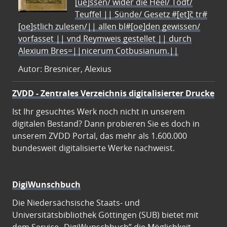
[ue]ssen/ wider die Heel/ Todt/
Teuffel || Sünde/ Gesetz #[et]c̃ tr#
[oe]stlich zulesen/|| allen bl#[oe]den gewissen/
vorfasset || vnd Reymweis gestellet || durch
Alexium Bres=||nicerum Cotbusianum.||
Autor: Bresnicer, Alexius
ZVDD - Zentrales Verzeichnis digitalisierter Drucke
Ist Ihr gesuchtes Werk noch nicht in unserem
digitalen Bestand? Dann probieren Sie es doch in
unserem ZVDD Portal, das mehr als 1.600.000
bundesweit digitalisierte Werke nachweist.
DigiWunschbuch
Die Niedersächsische Staats- und
Universitätsbibliothek Göttingen (SUB) bietet mit