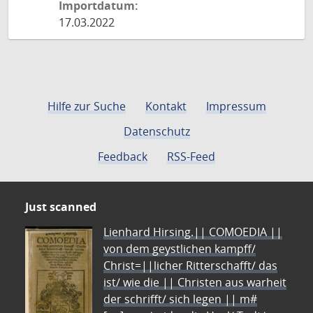
Importdatum:
17.03.2022
Hilfe zur Suche
Kontakt
Impressum
Datenschutz
Feedback
RSS-Feed
Just scanned
Lienhard Hirsing.|| COMOEDIA ||
von dem geystlichen kampff/
Christ=||licher Ritterschafft/ das
ist/ wie die || Christen aus warheit
der schrifft/ sich legen || m#