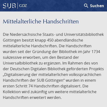
search
Suchen
GDZ
Mittelalterliche Handschriften
Die Niedersächsische Staats- und Universitätsbibliothek
Göttingen besitzt knapp 450 abendländische
mittelalterliche Handschriften. Die Handschriften
wurden seit der Gründung der Bibliothek im Jahr 1734
sukzessive erworben, um den Bestand der
Universalbibliothek zu ergänzen. Im Rahmen des von
der Deutschen Digitalen Bibliothek geförderten Projekts
„Digitalisierung der mittelalterlichen volkssprachlichen
Handschriften der SUB Göttingen“ wurden in einem
ersten Schritt 74 Handschriften digitalisiert. Die
Kollektion wird zukünftig um weitere mittelalterliche
Handschriften erweitert werden.