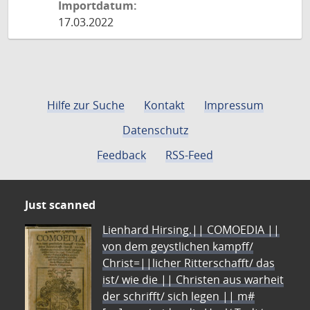
Importdatum:
17.03.2022
Hilfe zur Suche
Kontakt
Impressum
Datenschutz
Feedback
RSS-Feed
Just scanned
Lienhard Hirsing.|| COMOEDIA ||
von dem geystlichen kampff/
Christ=||licher Ritterschafft/ das
ist/ wie die || Christen aus warheit
der schrifft/ sich legen || m#