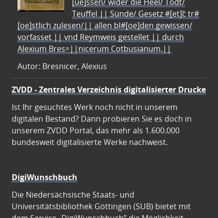
[ue]ssen/ wider die Heel/ Todt/
Teuffel || Sünde/ Gesetz #[et]c̃ tr#
[oe]stlich zulesen/|| allen bl#[oe]den gewissen/
vorfasset || vnd Reymweis gestellet || durch
Alexium Bres=||nicerum Cotbusianum.||
Autor: Bresnicer, Alexius
ZVDD - Zentrales Verzeichnis digitalisierter Drucke
Ist Ihr gesuchtes Werk noch nicht in unserem
digitalen Bestand? Dann probieren Sie es doch in
unserem ZVDD Portal, das mehr als 1.600.000
bundesweit digitalisierte Werke nachweist.
DigiWunschbuch
Die Niedersächsische Staats- und
Universitätsbibliothek Göttingen (SUB) bietet mit