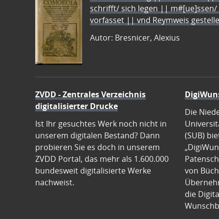
schrifft/ sich legen || m#[ue]ssen/
vorfasset || vnd Reymweis gestel
Autor: Bresnicer, Alexius
ZVDD - Zentrales Verzeichnis
DigiWun
digitalisierter Drucke
Die Nied
Ist Ihr gesuchtes Werk noch nicht in
Universit
unserem digitalen Bestand? Dann
(SUB) bie
probieren Sie es doch in unserem
„DigiWun
ZVDD Portal, das mehr als 1.600.000
Patenscha
bundesweit digitalisierte Werke
von Büch
nachweist.
Übernehm
die Digit
Wunschb