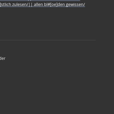
e]stlich zulesen/|| allen bl#[oe]den gewissen/
der