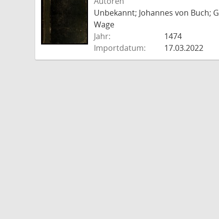
Autoren
Unbekannt; Johannes von Buch; Go
Wage
Jahr:
1474
Importdatum:
17.03.2022