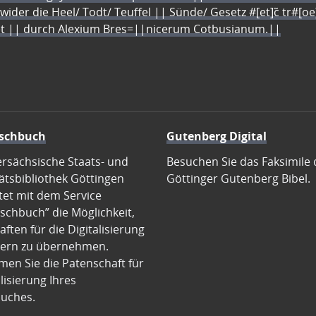
 wider die Heel/ Todt/ Teuffel || Sünde/ Gesetz #[et]c̃ tr#[o
let || durch Alexium Bres=||nicerum Cotbusianum.||
schbuch
Gutenberg Digital
ersächsische Staats- und
Besuchen Sie das Faksimile 
ätsbibliothek Göttingen
Göttinger Gutenberg Bibel.
tet mit dem Service
schbuch” die Möglichkeit,
ften für die Digitalisierung
ern zu übernehmen.
en Sie die Patenschaft für
alisierung Ihres
uches.