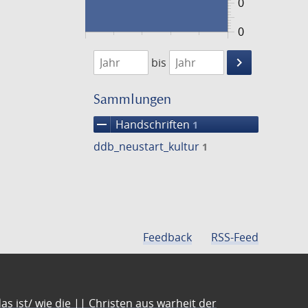
0
0
1474
1475
keyboard_arrow_right
bis
Suche
einschränke
Sammlungen
remove
Handschriften
1
ddb_neustart_kultur
1
Feedback
RSS-Feed
s ist/ wie die || Christen aus warheit der