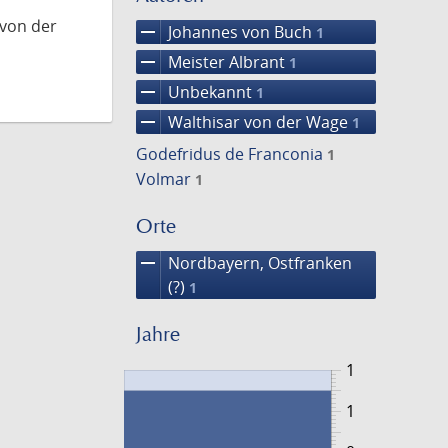
 von der
remove
Johannes von Buch
1
remove
Meister Albrant
1
remove
Unbekannt
1
remove
Walthisar von der Wage
1
Godefridus de Franconia
1
Volmar
1
Orte
remove
Nordbayern, Ostfranken
(?)
1
Jahre
1
1