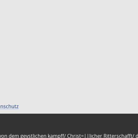
nschutz
n dem geystlichen kampff/ Christ=||licher Ritterschafft/ da