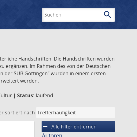
search
Suchen
lterliche Handschriften. Die Handschriften wurden
k zu ergänzen. Im Rahmen des von der Deutschen
ften der SUB Göttingen“ wurden in einem ersten
 erweitert werden.
Kultur |
Status:
laufend
er
sortiert nach
remove
Alle Filter entfernen
Autoren