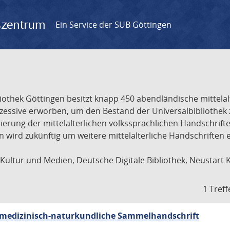
gszentrum
Ein Service der SUB Göttingen
liothek Göttingen besitzt knapp 450 abendländische mittela
ukzessive erworben, um den Bestand der Universalbibliothe
lisierung der mittelalterlichen volkssprachlichen Handschri
ion wird zukünftig um weitere mittelalterliche Handschriften
ultur und Medien, Deutsche Digitale Bibliothek, Neustart 
1 Treff
sch-medizinisch-naturkundliche Sammelhandschrift