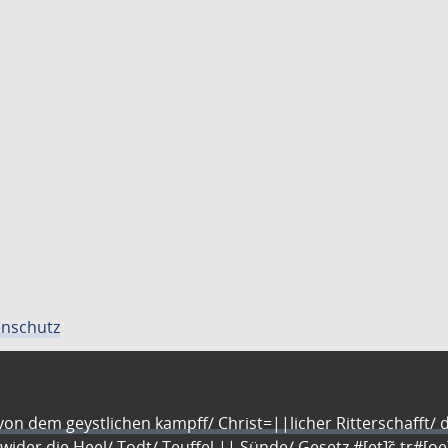
nschutz
n dem geystlichen kampff/ Christ=||licher Ritterschafft/ da
 wider die Heel/ Todt/ Teuffel || Sünde/ Gesetz #[et]c̃ tr#[o