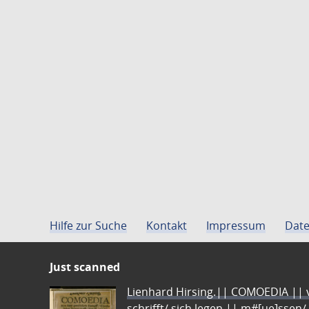
Hilfe zur Suche
Kontakt
Impressum
Date
Just scanned
Lienhard Hirsing.|| COMOEDIA || vo
schrifft/ sich legen || m#[ue]ssen/