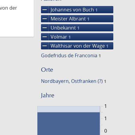
 von der
remove
Johannes von Buch
1
remove
Meister Albrant
1
remove
Unbekannt
1
remove
Volmar
1
remove
Walthisar von der Wage
1
Godefridus de Franconia
1
Orte
Nordbayern, Ostfranken (?)
1
Jahre
1
1
0