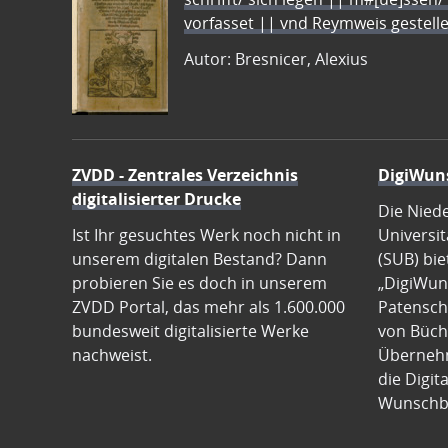
vorfasset || vnd Reymweis gestel
Autor: Bresnicer, Alexius
ZVDD - Zentrales Verzeichnis
DigiWun
digitalisierter Drucke
Die Nied
Ist Ihr gesuchtes Werk noch nicht in
Universit
unserem digitalen Bestand? Dann
(SUB) bie
probieren Sie es doch in unserem
„DigiWun
ZVDD Portal, das mehr als 1.600.000
Patenscha
bundesweit digitalisierte Werke
von Büch
nachweist.
Übernehm
die Digit
Wunschb