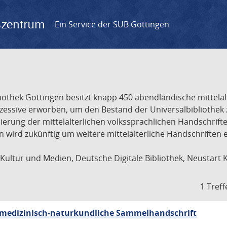
gszentrum
Ein Service der SUB Göttingen
liothek Göttingen besitzt knapp 450 abendländische mittela
ukzessive erworben, um den Bestand der Universalbibliothe
lisierung der mittelalterlichen volkssprachlichen Handschri
ion wird zukünftig um weitere mittelalterliche Handschriften
ultur und Medien, Deutsche Digitale Bibliothek, Neustart 
1 Treff
sch-medizinisch-naturkundliche Sammelhandschrift