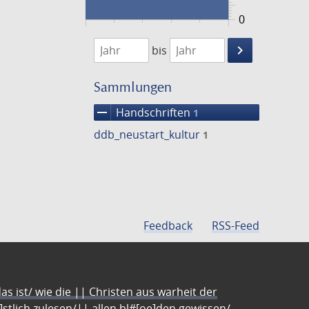
0
1474
1475
keyboard_arrow_right
bis
Suche
einschränke
Sammlungen
remove
Handschriften
1
ddb_neustart_kultur
1
Feedback
RSS-Feed
s ist/ wie die || Christen aus warheit der
e]stlich zulesen/|| allen bl#[oe]den gewissen/