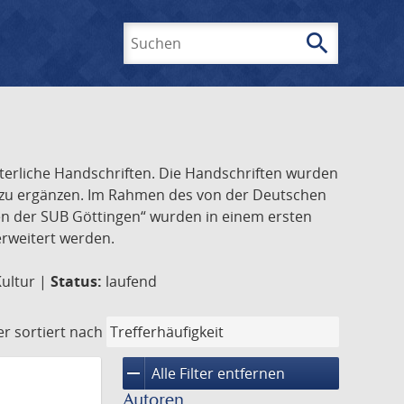
search
Suchen
lterliche Handschriften. Die Handschriften wurden
k zu ergänzen. Im Rahmen des von der Deutschen
ften der SUB Göttingen“ wurden in einem ersten
 erweitert werden.
Kultur |
Status:
laufend
er
sortiert nach
remove
Alle Filter entfernen
Autoren