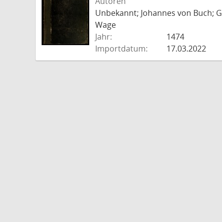
Autoren
Unbekannt; Johannes von Buch; Go
Wage
Jahr:
1474
Importdatum:
17.03.2022