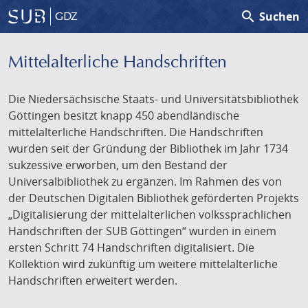
search
Suchen
GDZ
Mittelalterliche Handschriften
Die Niedersächsische Staats- und Universitätsbibliothek
Göttingen besitzt knapp 450 abendländische
mittelalterliche Handschriften. Die Handschriften
wurden seit der Gründung der Bibliothek im Jahr 1734
sukzessive erworben, um den Bestand der
Universalbibliothek zu ergänzen. Im Rahmen des von
der Deutschen Digitalen Bibliothek geförderten Projekts
„Digitalisierung der mittelalterlichen volkssprachlichen
Handschriften der SUB Göttingen“ wurden in einem
ersten Schritt 74 Handschriften digitalisiert. Die
Kollektion wird zukünftig um weitere mittelalterliche
Handschriften erweitert werden.