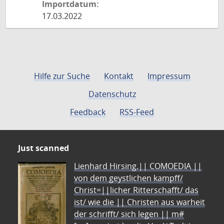
Importdatum:
17.03.2022
Hilfe zur Suche
Kontakt
Impressum
Datenschutz
Feedback
RSS-Feed
Just scanned
Lienhard Hirsing.|| COMOEDIA ||
von dem geystlichen kampff/
Christ=||licher Ritterschafft/ das
ist/ wie die || Christen aus warheit
der schrifft/ sich legen || m#