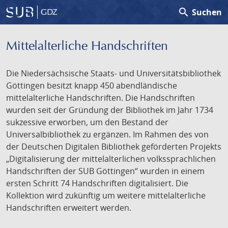
search
Suchen
GDZ
Mittelalterliche Handschriften
Die Niedersächsische Staats- und Universitätsbibliothek
Göttingen besitzt knapp 450 abendländische
mittelalterliche Handschriften. Die Handschriften
wurden seit der Gründung der Bibliothek im Jahr 1734
sukzessive erworben, um den Bestand der
Universalbibliothek zu ergänzen. Im Rahmen des von
der Deutschen Digitalen Bibliothek geförderten Projekts
„Digitalisierung der mittelalterlichen volkssprachlichen
Handschriften der SUB Göttingen“ wurden in einem
ersten Schritt 74 Handschriften digitalisiert. Die
Kollektion wird zukünftig um weitere mittelalterliche
Handschriften erweitert werden.