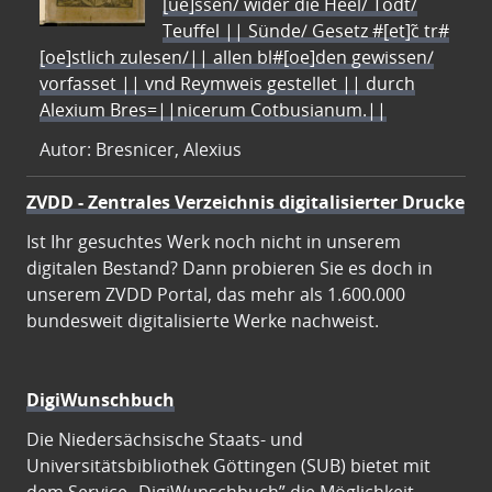
[ue]ssen/ wider die Heel/ Todt/
Teuffel || Sünde/ Gesetz #[et]c̃ tr#
[oe]stlich zulesen/|| allen bl#[oe]den gewissen/
vorfasset || vnd Reymweis gestellet || durch
Alexium Bres=||nicerum Cotbusianum.||
Autor: Bresnicer, Alexius
ZVDD - Zentrales Verzeichnis digitalisierter Drucke
Ist Ihr gesuchtes Werk noch nicht in unserem
digitalen Bestand? Dann probieren Sie es doch in
unserem ZVDD Portal, das mehr als 1.600.000
bundesweit digitalisierte Werke nachweist.
DigiWunschbuch
Die Niedersächsische Staats- und
Universitätsbibliothek Göttingen (SUB) bietet mit