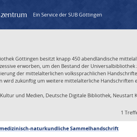
gszentrum
Ein Service der SUB Göttingen
liothek Göttingen besitzt knapp 450 abendländische mittela
ukzessive erworben, um den Bestand der Universalbibliothe
lisierung der mittelalterlichen volkssprachlichen Handschri
ion wird zukünftig um weitere mittelalterliche Handschriften
ultur und Medien, Deutsche Digitale Bibliothek, Neustart 
1 Treff
sch-medizinisch-naturkundliche Sammelhandschrift