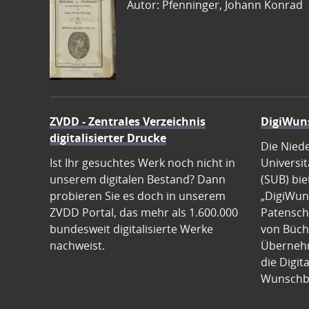
Autor: Pfenninger, Johann Konrad
ZVDD - Zentrales Verzeichnis
DigiWun
digitalisierter Drucke
Die Nied
Ist Ihr gesuchtes Werk noch nicht in
Universit
unserem digitalen Bestand? Dann
(SUB) bie
probieren Sie es doch in unserem
„DigiWun
ZVDD Portal, das mehr als 1.600.000
Patenscha
bundesweit digitalisierte Werke
von Büch
nachweist.
Übernehm
die Digit
Wunschb