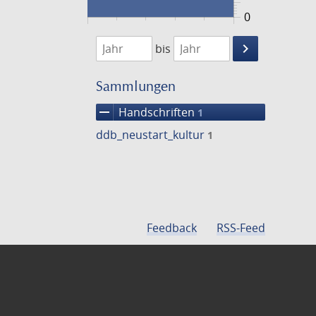
0
1474
1475
keyboard_arrow_right
bis
Suche
einschränke
Sammlungen
remove
Handschriften
1
ddb_neustart_kultur
1
Feedback
RSS-Feed