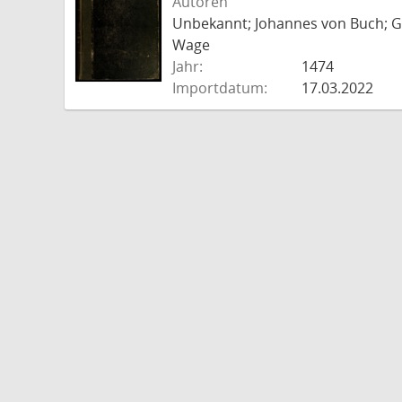
Autoren
Unbekannt; Johannes von Buch; Go
Wage
Jahr:
1474
Importdatum:
17.03.2022