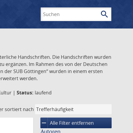
search
Suchen
lterliche Handschriften. Die Handschriften wurden
k zu ergänzen. Im Rahmen des von der Deutschen
ften der SUB Göttingen“ wurden in einem ersten
 erweitert werden.
Kultur |
Status:
laufend
er
sortiert nach
remove
Alle Filter entfernen
Autoren