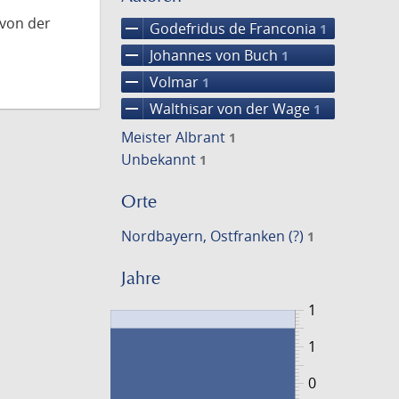
 von der
remove
Godefridus de Franconia
1
remove
Johannes von Buch
1
remove
Volmar
1
remove
Walthisar von der Wage
1
Meister Albrant
1
Unbekannt
1
Orte
Nordbayern, Ostfranken (?)
1
Jahre
1
1
0