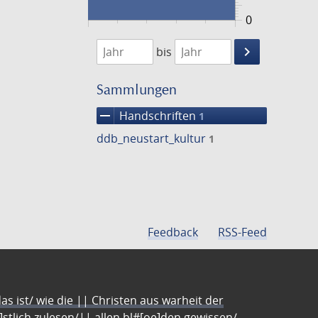
0
1474
1475
keyboard_arrow_right
bis
Suche
einschränke
Sammlungen
remove
Handschriften
1
ddb_neustart_kultur
1
Feedback
RSS-Feed
s ist/ wie die || Christen aus warheit der
e]stlich zulesen/|| allen bl#[oe]den gewissen/