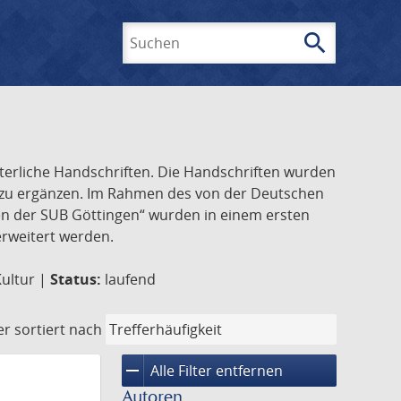
search
Suchen
lterliche Handschriften. Die Handschriften wurden
k zu ergänzen. Im Rahmen des von der Deutschen
ften der SUB Göttingen“ wurden in einem ersten
 erweitert werden.
Kultur |
Status:
laufend
er
sortiert nach
remove
Alle Filter entfernen
Autoren