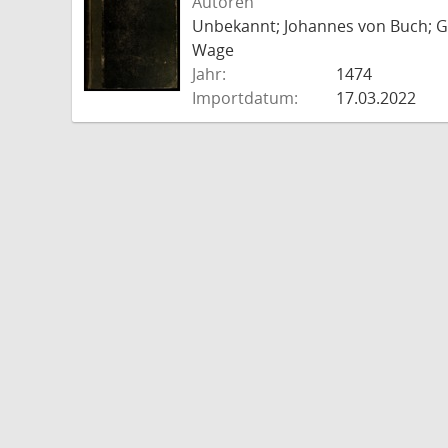
Autoren
Unbekannt; Johannes von Buch; Go
Wage
Jahr:
1474
Importdatum:
17.03.2022