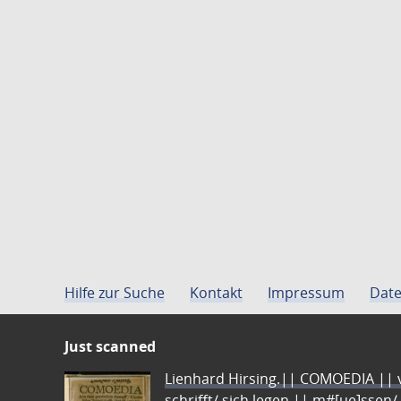
Hilfe zur Suche
Kontakt
Impressum
Date
Just scanned
Lienhard Hirsing.|| COMOEDIA || vo
schrifft/ sich legen || m#[ue]ssen/