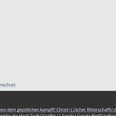
nschutz
n dem geystlichen kampff/ Christ=||licher Ritterschafft/ da
 wider die Heel/ Todt/ Teuffel || Sünde/ Gesetz #[et]c̃ tr#[o