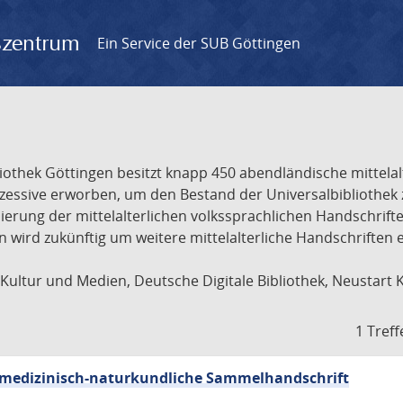
gszentrum
Ein Service der SUB Göttingen
liothek Göttingen besitzt knapp 450 abendländische mittela
ukzessive erworben, um den Bestand der Universalbibliothe
lisierung der mittelalterlichen volkssprachlichen Handschri
ion wird zukünftig um weitere mittelalterliche Handschriften
ultur und Medien, Deutsche Digitale Bibliothek, Neustart 
1 Treff
sch-medizinisch-naturkundliche Sammelhandschrift