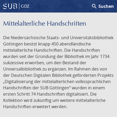
search
Suchen
GDZ
Mittelalterliche Handschriften
Die Niedersächsische Staats- und Universitätsbibliothek
Göttingen besitzt knapp 450 abendländische
mittelalterliche Handschriften. Die Handschriften
wurden seit der Gründung der Bibliothek im Jahr 1734
sukzessive erworben, um den Bestand der
Universalbibliothek zu ergänzen. Im Rahmen des von
der Deutschen Digitalen Bibliothek geförderten Projekts
„Digitalisierung der mittelalterlichen volkssprachlichen
Handschriften der SUB Göttingen“ wurden in einem
ersten Schritt 74 Handschriften digitalisiert. Die
Kollektion wird zukünftig um weitere mittelalterliche
Handschriften erweitert werden.