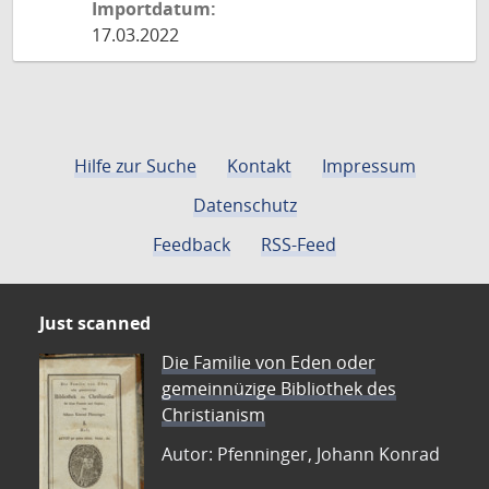
Importdatum:
17.03.2022
Hilfe zur Suche
Kontakt
Impressum
Datenschutz
Feedback
RSS-Feed
Just scanned
Die Familie von Eden oder
gemeinnüzige Bibliothek des
Christianism
Autor: Pfenninger, Johann Konrad