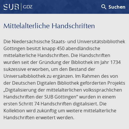
search
Suchen
GDZ
Mittelalterliche Handschriften
Die Niedersächsische Staats- und Universitätsbibliothek
Göttingen besitzt knapp 450 abendländische
mittelalterliche Handschriften. Die Handschriften
wurden seit der Gründung der Bibliothek im Jahr 1734
sukzessive erworben, um den Bestand der
Universalbibliothek zu ergänzen. Im Rahmen des von
der Deutschen Digitalen Bibliothek geförderten Projekts
„Digitalisierung der mittelalterlichen volkssprachlichen
Handschriften der SUB Göttingen“ wurden in einem
ersten Schritt 74 Handschriften digitalisiert. Die
Kollektion wird zukünftig um weitere mittelalterliche
Handschriften erweitert werden.