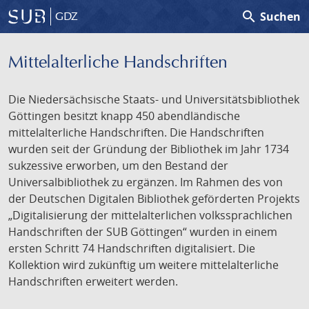
search
Suchen
GDZ
Mittelalterliche Handschriften
Die Niedersächsische Staats- und Universitätsbibliothek
Göttingen besitzt knapp 450 abendländische
mittelalterliche Handschriften. Die Handschriften
wurden seit der Gründung der Bibliothek im Jahr 1734
sukzessive erworben, um den Bestand der
Universalbibliothek zu ergänzen. Im Rahmen des von
der Deutschen Digitalen Bibliothek geförderten Projekts
„Digitalisierung der mittelalterlichen volkssprachlichen
Handschriften der SUB Göttingen“ wurden in einem
ersten Schritt 74 Handschriften digitalisiert. Die
Kollektion wird zukünftig um weitere mittelalterliche
Handschriften erweitert werden.