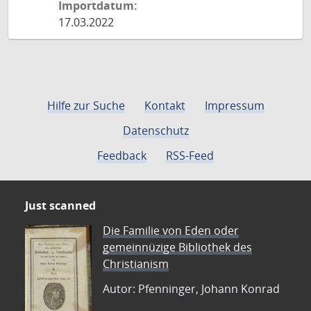
Importdatum:
17.03.2022
Hilfe zur Suche
Kontakt
Impressum
Datenschutz
Feedback
RSS-Feed
Just scanned
Die Familie von Eden oder
gemeinnüzige Bibliothek des
Christianism
Autor: Pfenninger, Johann Konrad