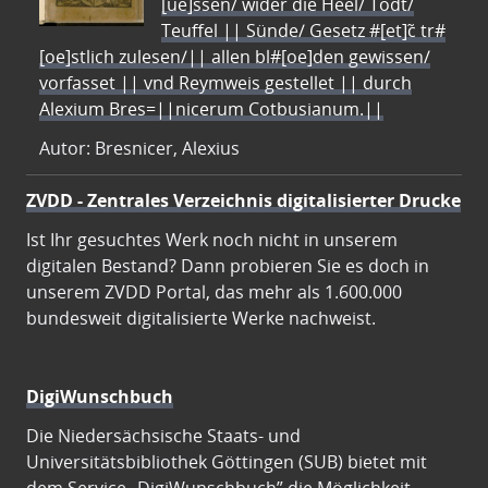
[ue]ssen/ wider die Heel/ Todt/
Teuffel || Sünde/ Gesetz #[et]c̃ tr#
[oe]stlich zulesen/|| allen bl#[oe]den gewissen/
vorfasset || vnd Reymweis gestellet || durch
Alexium Bres=||nicerum Cotbusianum.||
Autor: Bresnicer, Alexius
ZVDD - Zentrales Verzeichnis digitalisierter Drucke
Ist Ihr gesuchtes Werk noch nicht in unserem
digitalen Bestand? Dann probieren Sie es doch in
unserem ZVDD Portal, das mehr als 1.600.000
bundesweit digitalisierte Werke nachweist.
DigiWunschbuch
Die Niedersächsische Staats- und
Universitätsbibliothek Göttingen (SUB) bietet mit