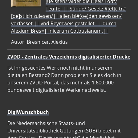
[ue]ssen/ wider die Heel/ Todt/
Teuffel || Sünde/ Gesetz #[et]c̃ tr#
[oe]stlich zulesen/|| allen bl#[oe]den gewissen/
vorfasset || vnd Reymweis gestellet || durch
Alexium Bres=||nicerum Cotbusianum.||
Autor: Bresnicer, Alexius
ZVDD - Zentrales Verzeichnis digitalisierter Drucke
Ist Ihr gesuchtes Werk noch nicht in unserem
digitalen Bestand? Dann probieren Sie es doch in
unserem ZVDD Portal, das mehr als 1.600.000
bundesweit digitalisierte Werke nachweist.
DigiWunschbuch
Die Niedersächsische Staats- und
Universitätsbibliothek Göttingen (SUB) bietet mit