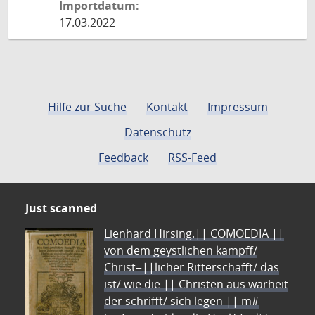
Importdatum:
17.03.2022
Hilfe zur Suche
Kontakt
Impressum
Datenschutz
Feedback
RSS-Feed
Just scanned
Lienhard Hirsing.|| COMOEDIA ||
von dem geystlichen kampff/
Christ=||licher Ritterschafft/ das
ist/ wie die || Christen aus warheit
der schrifft/ sich legen || m#