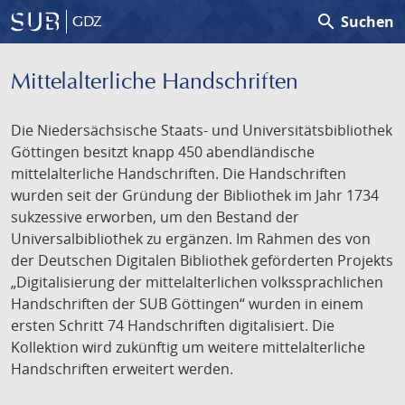
search
Suchen
GDZ
Mittelalterliche Handschriften
Die Niedersächsische Staats- und Universitätsbibliothek
Göttingen besitzt knapp 450 abendländische
mittelalterliche Handschriften. Die Handschriften
wurden seit der Gründung der Bibliothek im Jahr 1734
sukzessive erworben, um den Bestand der
Universalbibliothek zu ergänzen. Im Rahmen des von
der Deutschen Digitalen Bibliothek geförderten Projekts
„Digitalisierung der mittelalterlichen volkssprachlichen
Handschriften der SUB Göttingen“ wurden in einem
ersten Schritt 74 Handschriften digitalisiert. Die
Kollektion wird zukünftig um weitere mittelalterliche
Handschriften erweitert werden.