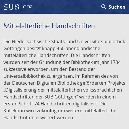
search
Suchen
GDZ
Mittelalterliche Handschriften
Die Niedersächsische Staats- und Universitätsbibliothek
Göttingen besitzt knapp 450 abendländische
mittelalterliche Handschriften. Die Handschriften
wurden seit der Gründung der Bibliothek im Jahr 1734
sukzessive erworben, um den Bestand der
Universalbibliothek zu ergänzen. Im Rahmen des von
der Deutschen Digitalen Bibliothek geförderten Projekts
„Digitalisierung der mittelalterlichen volkssprachlichen
Handschriften der SUB Göttingen“ wurden in einem
ersten Schritt 74 Handschriften digitalisiert. Die
Kollektion wird zukünftig um weitere mittelalterliche
Handschriften erweitert werden.