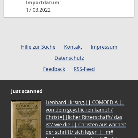
Importdatum:
17.03.2022
Hilfe zur Suche
Kontakt
Impressum
Datenschutz
Feedback
RSS-Feed
Just scanned
Lienhard Hirsing.|| COMOEDIA ||
von dem geystlichen kampff/
Christ=||licher Ritterschafft/ das
ist/ wie die || Christen aus warheit
der schrifft/ sich legen || m#