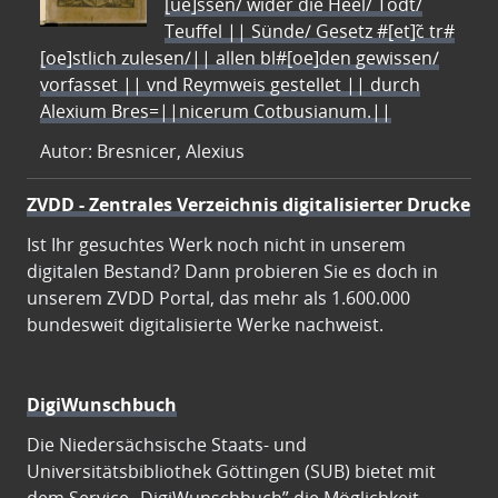
[ue]ssen/ wider die Heel/ Todt/
Teuffel || Sünde/ Gesetz #[et]c̃ tr#
[oe]stlich zulesen/|| allen bl#[oe]den gewissen/
vorfasset || vnd Reymweis gestellet || durch
Alexium Bres=||nicerum Cotbusianum.||
Autor: Bresnicer, Alexius
ZVDD - Zentrales Verzeichnis digitalisierter Drucke
Ist Ihr gesuchtes Werk noch nicht in unserem
digitalen Bestand? Dann probieren Sie es doch in
unserem ZVDD Portal, das mehr als 1.600.000
bundesweit digitalisierte Werke nachweist.
DigiWunschbuch
Die Niedersächsische Staats- und
Universitätsbibliothek Göttingen (SUB) bietet mit