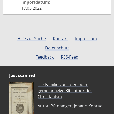
Importdatum:
17.03.2022
Hilfe zur Suche
Kontakt
Impressum
Datenschutz
Feedback
RSS-Feed
Just scanned
Die Familie von Eden oder
gemeinnüzige Bibliothek des
Christianism
Autor: Pfenninger, Johann Konrad