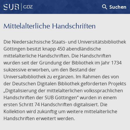
search
Suchen
GDZ
Mittelalterliche Handschriften
Die Niedersächsische Staats- und Universitätsbibliothek
Göttingen besitzt knapp 450 abendländische
mittelalterliche Handschriften. Die Handschriften
wurden seit der Gründung der Bibliothek im Jahr 1734
sukzessive erworben, um den Bestand der
Universalbibliothek zu ergänzen. Im Rahmen des von
der Deutschen Digitalen Bibliothek geförderten Projekts
„Digitalisierung der mittelalterlichen volkssprachlichen
Handschriften der SUB Göttingen“ wurden in einem
ersten Schritt 74 Handschriften digitalisiert. Die
Kollektion wird zukünftig um weitere mittelalterliche
Handschriften erweitert werden.