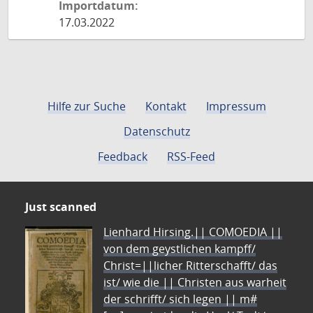
Importdatum:
17.03.2022
Hilfe zur Suche
Kontakt
Impressum
Datenschutz
Feedback
RSS-Feed
Just scanned
Lienhard Hirsing.|| COMOEDIA ||
von dem geystlichen kampff/
Christ=||licher Ritterschafft/ das
ist/ wie die || Christen aus warheit
der schrifft/ sich legen || m#