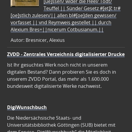
[ue]ssen/ wider die Heel/ Todt/
Teuffel || Sünde/ Gesetz #[et]c̃ tr#
[oe]stlich zulesen/|| allen bl#[oe]den gewissen/
vorfasset || vnd Reymweis gestellet || durch
Alexium Bres=||nicerum Cotbusianum.||
Autor: Bresnicer, Alexius
ZVDD - Zentrales Verzeichnis digitalisierter Drucke
Ist Ihr gesuchtes Werk noch nicht in unserem
digitalen Bestand? Dann probieren Sie es doch in
unserem ZVDD Portal, das mehr als 1.600.000
bundesweit digitalisierte Werke nachweist.
DigiWunschbuch
Die Niedersächsische Staats- und
Universitätsbibliothek Göttingen (SUB) bietet mit