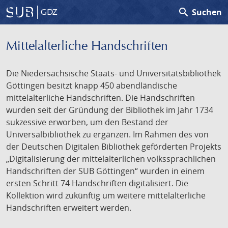
search
Suchen
GDZ
Mittelalterliche Handschriften
Die Niedersächsische Staats- und Universitätsbibliothek
Göttingen besitzt knapp 450 abendländische
mittelalterliche Handschriften. Die Handschriften
wurden seit der Gründung der Bibliothek im Jahr 1734
sukzessive erworben, um den Bestand der
Universalbibliothek zu ergänzen. Im Rahmen des von
der Deutschen Digitalen Bibliothek geförderten Projekts
„Digitalisierung der mittelalterlichen volkssprachlichen
Handschriften der SUB Göttingen“ wurden in einem
ersten Schritt 74 Handschriften digitalisiert. Die
Kollektion wird zukünftig um weitere mittelalterliche
Handschriften erweitert werden.