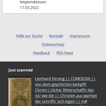
Importdatum:
17.03.2022
Hilfe zur Suche
Kontakt
Impressum
Datenschutz
Feedback
RSS-Feed
Just scanned
Lienhard Hirsing.|| COMOEDIA ||
von dem geystlichen kampff/
Christ=||licher Ritterschafft/ das
ist/ wie die || Christen aus warheit
der schrifft/ sich legen || m#