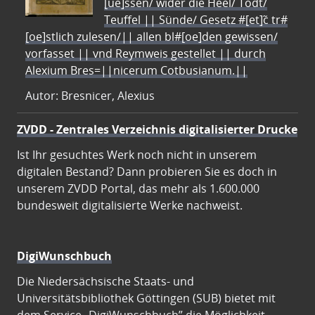
[ue]ssen/ wider die Heel/ Todt/
Teuffel || Sünde/ Gesetz #[et]c̃ tr#
[oe]stlich zulesen/|| allen bl#[oe]den gewissen/
vorfasset || vnd Reymweis gestellet || durch
Alexium Bres=||nicerum Cotbusianum.||
Autor: Bresnicer, Alexius
ZVDD - Zentrales Verzeichnis digitalisierter Drucke
Ist Ihr gesuchtes Werk noch nicht in unserem
digitalen Bestand? Dann probieren Sie es doch in
unserem ZVDD Portal, das mehr als 1.600.000
bundesweit digitalisierte Werke nachweist.
DigiWunschbuch
Die Niedersächsische Staats- und
Universitätsbibliothek Göttingen (SUB) bietet mit