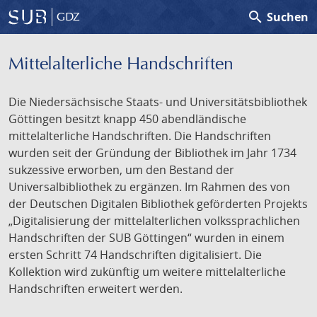
search
Suchen
GDZ
Mittelalterliche Handschriften
Die Niedersächsische Staats- und Universitätsbibliothek
Göttingen besitzt knapp 450 abendländische
mittelalterliche Handschriften. Die Handschriften
wurden seit der Gründung der Bibliothek im Jahr 1734
sukzessive erworben, um den Bestand der
Universalbibliothek zu ergänzen. Im Rahmen des von
der Deutschen Digitalen Bibliothek geförderten Projekts
„Digitalisierung der mittelalterlichen volkssprachlichen
Handschriften der SUB Göttingen“ wurden in einem
ersten Schritt 74 Handschriften digitalisiert. Die
Kollektion wird zukünftig um weitere mittelalterliche
Handschriften erweitert werden.