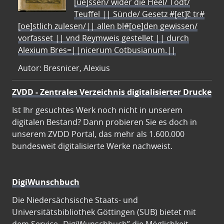
[ue]ssen/ wider die Heel/ Todt/
Teuffel || Sünde/ Gesetz #[et]c̃ tr#
[oe]stlich zulesen/|| allen bl#[oe]den gewissen/
vorfasset || vnd Reymweis gestellet || durch
Alexium Bres=||nicerum Cotbusianum.||
Autor: Bresnicer, Alexius
ZVDD - Zentrales Verzeichnis digitalisierter Drucke
Ist Ihr gesuchtes Werk noch nicht in unserem
digitalen Bestand? Dann probieren Sie es doch in
unserem ZVDD Portal, das mehr als 1.600.000
bundesweit digitalisierte Werke nachweist.
DigiWunschbuch
Die Niedersächsische Staats- und
Universitätsbibliothek Göttingen (SUB) bietet mit