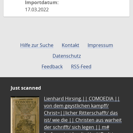
Importdatum:
17.03.2022
Hilfe zur Suche
Kontakt
Impressum
Datenschutz
Feedback
RSS-Feed
Just scanned
Lienhard Hirsing.|| COMOEDIA ||
von dem geystlichen kampff/
Christ=||licher Ritterschafft/ das
ist/ wie die || Christen aus warheit
der schrifft/ sich legen || m#