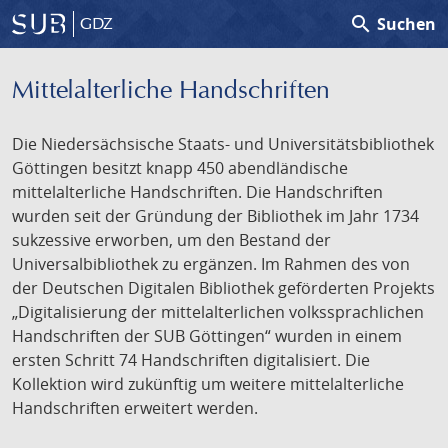
search
Suchen
GDZ
Mittelalterliche Handschriften
Die Niedersächsische Staats- und Universitätsbibliothek
Göttingen besitzt knapp 450 abendländische
mittelalterliche Handschriften. Die Handschriften
wurden seit der Gründung der Bibliothek im Jahr 1734
sukzessive erworben, um den Bestand der
Universalbibliothek zu ergänzen. Im Rahmen des von
der Deutschen Digitalen Bibliothek geförderten Projekts
„Digitalisierung der mittelalterlichen volkssprachlichen
Handschriften der SUB Göttingen“ wurden in einem
ersten Schritt 74 Handschriften digitalisiert. Die
Kollektion wird zukünftig um weitere mittelalterliche
Handschriften erweitert werden.