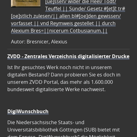
[ue]ssen/ wider die Heel/ Todt/
Teuffel || Sünde/ Gesetz #[et]c̃ tr#
[oe]stlich zulesen/|| allen bl#[oe]den gewissen/
vorfasset || vnd Reymweis gestellet || durch
Alexium Bres=||nicerum Cotbusianum.||
Autor: Bresnicer, Alexius
ZVDD - Zentrales Verzeichnis digitalisierter Drucke
Ist Ihr gesuchtes Werk noch nicht in unserem
digitalen Bestand? Dann probieren Sie es doch in
unserem ZVDD Portal, das mehr als 1.600.000
bundesweit digitalisierte Werke nachweist.
DigiWunschbuch
Die Niedersächsische Staats- und
Universitätsbibliothek Göttingen (SUB) bietet mit