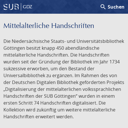
search
Suchen
GDZ
Mittelalterliche Handschriften
Die Niedersächsische Staats- und Universitätsbibliothek
Göttingen besitzt knapp 450 abendländische
mittelalterliche Handschriften. Die Handschriften
wurden seit der Gründung der Bibliothek im Jahr 1734
sukzessive erworben, um den Bestand der
Universalbibliothek zu ergänzen. Im Rahmen des von
der Deutschen Digitalen Bibliothek geförderten Projekts
„Digitalisierung der mittelalterlichen volkssprachlichen
Handschriften der SUB Göttingen“ wurden in einem
ersten Schritt 74 Handschriften digitalisiert. Die
Kollektion wird zukünftig um weitere mittelalterliche
Handschriften erweitert werden.