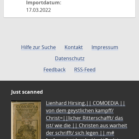
Importdatum:
17.03.2022
Hilfe zur Suche
Kontakt
Impressum
Datenschutz
Feedback
RSS-Feed
Just scanned
Lienhard Hirsing.|| COMOEDIA ||
von dem geystlichen kampff/
Christ=||licher Ritterschafft/ das
ist/ wie die || Christen aus warheit
der schrifft/ sich legen || m#