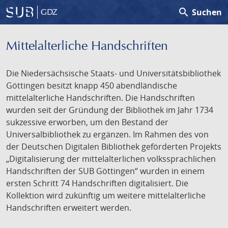
search
Suchen
GDZ
Mittelalterliche Handschriften
Die Niedersächsische Staats- und Universitätsbibliothek
Göttingen besitzt knapp 450 abendländische
mittelalterliche Handschriften. Die Handschriften
wurden seit der Gründung der Bibliothek im Jahr 1734
sukzessive erworben, um den Bestand der
Universalbibliothek zu ergänzen. Im Rahmen des von
der Deutschen Digitalen Bibliothek geförderten Projekts
„Digitalisierung der mittelalterlichen volkssprachlichen
Handschriften der SUB Göttingen“ wurden in einem
ersten Schritt 74 Handschriften digitalisiert. Die
Kollektion wird zukünftig um weitere mittelalterliche
Handschriften erweitert werden.