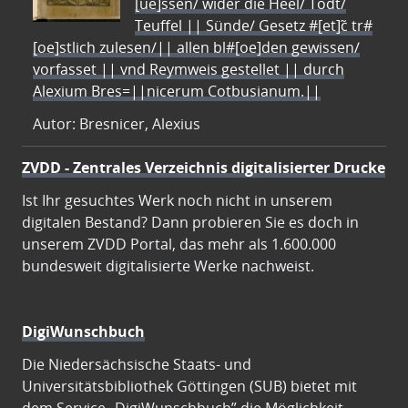
[ue]ssen/ wider die Heel/ Todt/
Teuffel || Sünde/ Gesetz #[et]c̃ tr#
[oe]stlich zulesen/|| allen bl#[oe]den gewissen/
vorfasset || vnd Reymweis gestellet || durch
Alexium Bres=||nicerum Cotbusianum.||
Autor: Bresnicer, Alexius
ZVDD - Zentrales Verzeichnis digitalisierter Drucke
Ist Ihr gesuchtes Werk noch nicht in unserem
digitalen Bestand? Dann probieren Sie es doch in
unserem ZVDD Portal, das mehr als 1.600.000
bundesweit digitalisierte Werke nachweist.
DigiWunschbuch
Die Niedersächsische Staats- und
Universitätsbibliothek Göttingen (SUB) bietet mit