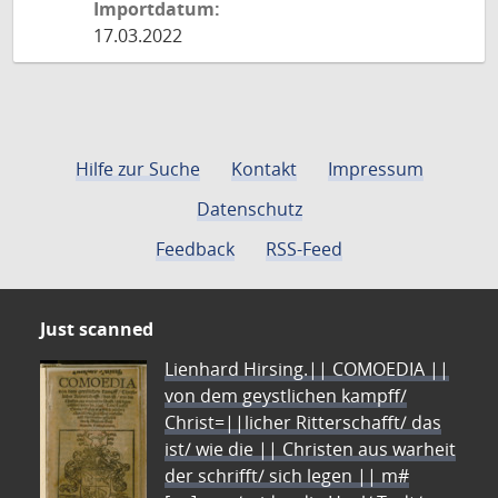
Importdatum:
17.03.2022
Hilfe zur Suche
Kontakt
Impressum
Datenschutz
Feedback
RSS-Feed
Just scanned
Lienhard Hirsing.|| COMOEDIA ||
von dem geystlichen kampff/
Christ=||licher Ritterschafft/ das
ist/ wie die || Christen aus warheit
der schrifft/ sich legen || m#