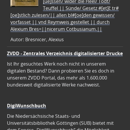
[ue]ssen/ wider die Heel/ Todt/
Teuffel || Sünde/ Gesetz #[et]c̃ tr#
[oe]stlich zulesen/|| allen bl#[oe]den gewissen/
vorfasset || vnd Reymweis gestellet || durch
Alexium Bres=||nicerum Cotbusianum.||
Autor: Bresnicer, Alexius
ZVDD - Zentrales Verzeichnis digitalisierter Drucke
Ist Ihr gesuchtes Werk noch nicht in unserem
digitalen Bestand? Dann probieren Sie es doch in
unserem ZVDD Portal, das mehr als 1.600.000
bundesweit digitalisierte Werke nachweist.
DigiWunschbuch
Die Niedersächsische Staats- und
Universitätsbibliothek Göttingen (SUB) bietet mit