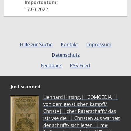
Importdatum:
17.03.2022
Hilfe zur Suche
Kontakt
Impressum
Datenschutz
Feedback
RSS-Feed
Just scanned
Lienhard Hirsing.|| COMOEDIA ||
von dem geystlichen kampff/
Christ=||licher Ritterschafft/ das
ist/ wie die || Christen aus warheit
der schrifft/ sich legen || m#