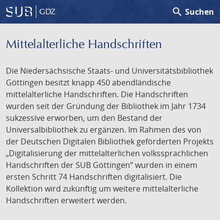
search
Suchen
GDZ
Mittelalterliche Handschriften
Die Niedersächsische Staats- und Universitätsbibliothek
Göttingen besitzt knapp 450 abendländische
mittelalterliche Handschriften. Die Handschriften
wurden seit der Gründung der Bibliothek im Jahr 1734
sukzessive erworben, um den Bestand der
Universalbibliothek zu ergänzen. Im Rahmen des von
der Deutschen Digitalen Bibliothek geförderten Projekts
„Digitalisierung der mittelalterlichen volkssprachlichen
Handschriften der SUB Göttingen“ wurden in einem
ersten Schritt 74 Handschriften digitalisiert. Die
Kollektion wird zukünftig um weitere mittelalterliche
Handschriften erweitert werden.