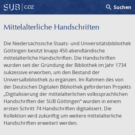
search
Suchen
GDZ
Mittelalterliche Handschriften
Die Niedersächsische Staats- und Universitätsbibliothek
Göttingen besitzt knapp 450 abendländische
mittelalterliche Handschriften. Die Handschriften
wurden seit der Gründung der Bibliothek im Jahr 1734
sukzessive erworben, um den Bestand der
Universalbibliothek zu ergänzen. Im Rahmen des von
der Deutschen Digitalen Bibliothek geförderten Projekts
„Digitalisierung der mittelalterlichen volkssprachlichen
Handschriften der SUB Göttingen“ wurden in einem
ersten Schritt 74 Handschriften digitalisiert. Die
Kollektion wird zukünftig um weitere mittelalterliche
Handschriften erweitert werden.