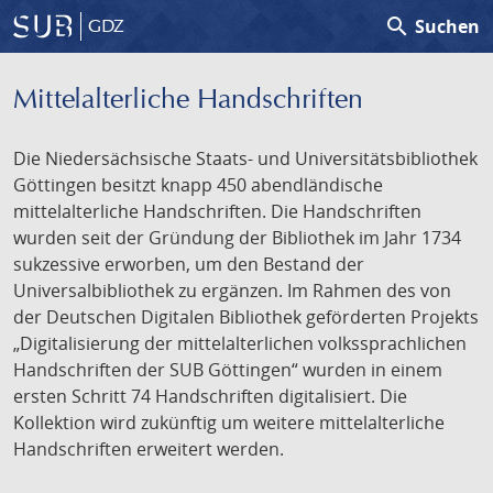
search
Suchen
GDZ
Mittelalterliche Handschriften
Die Niedersächsische Staats- und Universitätsbibliothek
Göttingen besitzt knapp 450 abendländische
mittelalterliche Handschriften. Die Handschriften
wurden seit der Gründung der Bibliothek im Jahr 1734
sukzessive erworben, um den Bestand der
Universalbibliothek zu ergänzen. Im Rahmen des von
der Deutschen Digitalen Bibliothek geförderten Projekts
„Digitalisierung der mittelalterlichen volkssprachlichen
Handschriften der SUB Göttingen“ wurden in einem
ersten Schritt 74 Handschriften digitalisiert. Die
Kollektion wird zukünftig um weitere mittelalterliche
Handschriften erweitert werden.