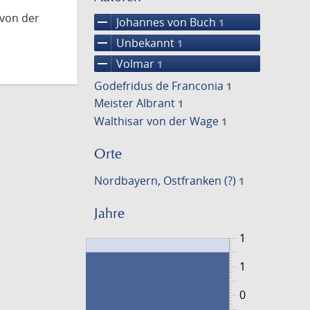
 von der
remove
Johannes von Buch
1
remove
Unbekannt
1
remove
Volmar
1
Godefridus de Franconia
1
Meister Albrant
1
Walthisar von der Wage
1
Orte
Nordbayern, Ostfranken (?)
1
Jahre
1
1
0