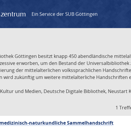
gszentrum
Ein Service der SUB Göttingen
liothek Göttingen besitzt knapp 450 abendländische mittela
ukzessive erworben, um den Bestand der Universalbibliothe
lisierung der mittelalterlichen volkssprachlichen Handschri
ion wird zukünftig um weitere mittelalterliche Handschriften
ultur und Medien, Deutsche Digitale Bibliothek, Neustart 
1 Treff
sch-medizinisch-naturkundliche Sammelhandschrift