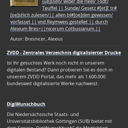
[ue]ssen/ wider die Heel/ Todt/
Teuffel || Sünde/ Gesetz #[et]c̃ tr#
[oe]stlich zulesen/|| allen bl#[oe]den gewissen/
vorfasset || vnd Reymweis gestellet || durch
Alexium Bres=||nicerum Cotbusianum.||
Autor: Bresnicer, Alexius
ZVDD - Zentrales Verzeichnis digitalisierter Drucke
Ist Ihr gesuchtes Werk noch nicht in unserem
digitalen Bestand? Dann probieren Sie es doch in
unserem ZVDD Portal, das mehr als 1.600.000
bundesweit digitalisierte Werke nachweist.
DigiWunschbuch
Die Niedersächsische Staats- und
Universitätsbibliothek Göttingen (SUB) bietet mit