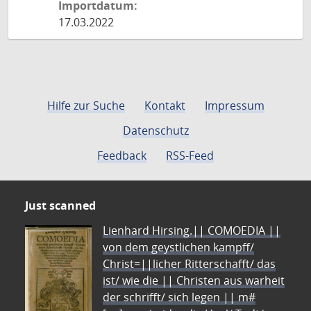
Importdatum:
17.03.2022
Hilfe zur Suche
Kontakt
Impressum
Datenschutz
Feedback
RSS-Feed
Just scanned
Lienhard Hirsing.|| COMOEDIA ||
von dem geystlichen kampff/
Christ=||licher Ritterschafft/ das
ist/ wie die || Christen aus warheit
der schrifft/ sich legen || m#