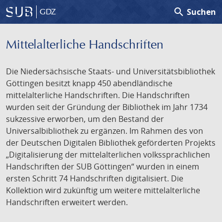
search
Suchen
GDZ
Mittelalterliche Handschriften
Die Niedersächsische Staats- und Universitätsbibliothek
Göttingen besitzt knapp 450 abendländische
mittelalterliche Handschriften. Die Handschriften
wurden seit der Gründung der Bibliothek im Jahr 1734
sukzessive erworben, um den Bestand der
Universalbibliothek zu ergänzen. Im Rahmen des von
der Deutschen Digitalen Bibliothek geförderten Projekts
„Digitalisierung der mittelalterlichen volkssprachlichen
Handschriften der SUB Göttingen“ wurden in einem
ersten Schritt 74 Handschriften digitalisiert. Die
Kollektion wird zukünftig um weitere mittelalterliche
Handschriften erweitert werden.