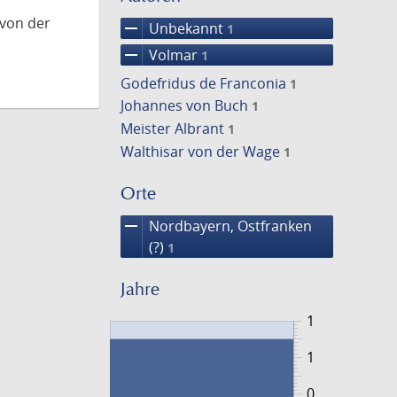
 von der
remove
Unbekannt
1
remove
Volmar
1
Godefridus de Franconia
1
Johannes von Buch
1
Meister Albrant
1
Walthisar von der Wage
1
Orte
remove
Nordbayern, Ostfranken
(?)
1
Jahre
1
1
0