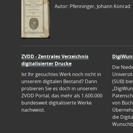
Autor: Pfenninger, Johann Konrad
ZVDD - Zentrales Verzeichnis
DigiWun
digitalisierter Drucke
Die Nied
Ist Ihr gesuchtes Werk noch nicht in
Universit
unserem digitalen Bestand? Dann
(SUB) bie
probieren Sie es doch in unserem
„DigiWun
ZVDD Portal, das mehr als 1.600.000
Patenscha
bundesweit digitalisierte Werke
von Büch
nachweist.
Übernehm
die Digit
Wunschb