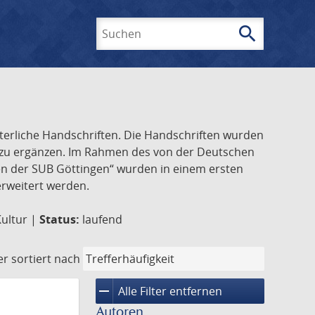
search
Suchen
lterliche Handschriften. Die Handschriften wurden
k zu ergänzen. Im Rahmen des von der Deutschen
ften der SUB Göttingen“ wurden in einem ersten
 erweitert werden.
Kultur |
Status:
laufend
er
sortiert nach
remove
Alle Filter entfernen
Autoren