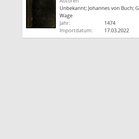
Autoren
Unbekannt; Johannes von Buch; Go
Wage
Jahr:
1474
Importdatum:
17.03.2022