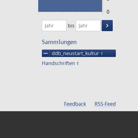
0
1474
1475
keyboard_arrow_right
bis
Suche
einschränke
Sammlungen
remove
ddb_neustart_kultur
1
Handschriften
1
Feedback
RSS-Feed