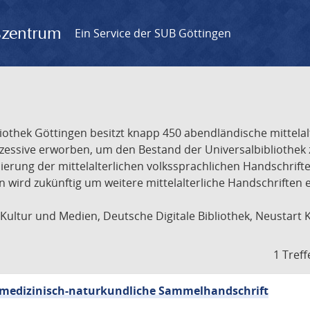
gszentrum
Ein Service der SUB Göttingen
liothek Göttingen besitzt knapp 450 abendländische mittela
ukzessive erworben, um den Bestand der Universalbibliothe
lisierung der mittelalterlichen volkssprachlichen Handschri
ion wird zukünftig um weitere mittelalterliche Handschriften
ultur und Medien, Deutsche Digitale Bibliothek, Neustart 
1 Treff
sch-medizinisch-naturkundliche Sammelhandschrift