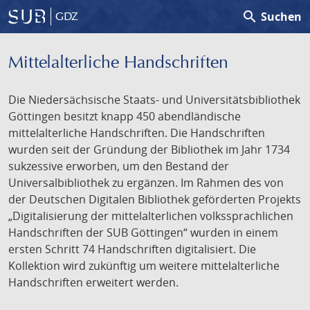
search
Suchen
GDZ
Mittelalterliche Handschriften
Die Niedersächsische Staats- und Universitätsbibliothek
Göttingen besitzt knapp 450 abendländische
mittelalterliche Handschriften. Die Handschriften
wurden seit der Gründung der Bibliothek im Jahr 1734
sukzessive erworben, um den Bestand der
Universalbibliothek zu ergänzen. Im Rahmen des von
der Deutschen Digitalen Bibliothek geförderten Projekts
„Digitalisierung der mittelalterlichen volkssprachlichen
Handschriften der SUB Göttingen“ wurden in einem
ersten Schritt 74 Handschriften digitalisiert. Die
Kollektion wird zukünftig um weitere mittelalterliche
Handschriften erweitert werden.