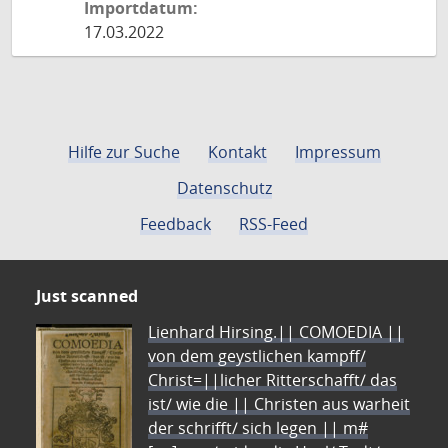
Importdatum:
17.03.2022
Hilfe zur Suche
Kontakt
Impressum
Datenschutz
Feedback
RSS-Feed
Just scanned
Lienhard Hirsing.|| COMOEDIA ||
von dem geystlichen kampff/
Christ=||licher Ritterschafft/ das
ist/ wie die || Christen aus warheit
der schrifft/ sich legen || m#