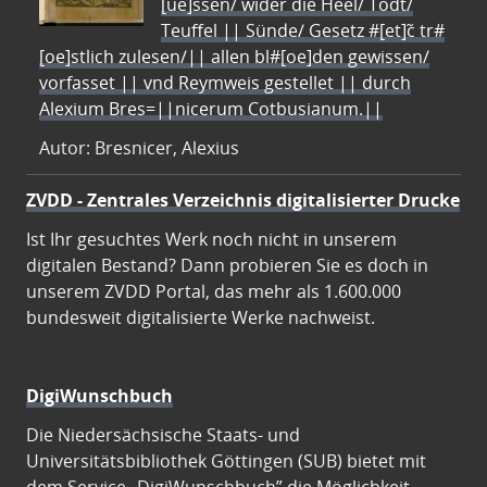
[ue]ssen/ wider die Heel/ Todt/
Teuffel || Sünde/ Gesetz #[et]c̃ tr#
[oe]stlich zulesen/|| allen bl#[oe]den gewissen/
vorfasset || vnd Reymweis gestellet || durch
Alexium Bres=||nicerum Cotbusianum.||
Autor: Bresnicer, Alexius
ZVDD - Zentrales Verzeichnis digitalisierter Drucke
Ist Ihr gesuchtes Werk noch nicht in unserem
digitalen Bestand? Dann probieren Sie es doch in
unserem ZVDD Portal, das mehr als 1.600.000
bundesweit digitalisierte Werke nachweist.
DigiWunschbuch
Die Niedersächsische Staats- und
Universitätsbibliothek Göttingen (SUB) bietet mit