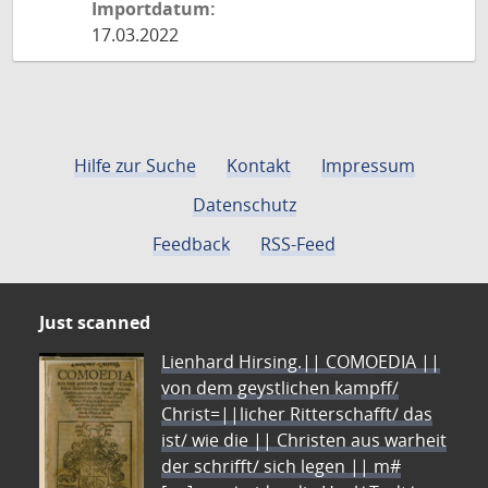
Importdatum:
17.03.2022
Hilfe zur Suche
Kontakt
Impressum
Datenschutz
Feedback
RSS-Feed
Just scanned
Lienhard Hirsing.|| COMOEDIA ||
von dem geystlichen kampff/
Christ=||licher Ritterschafft/ das
ist/ wie die || Christen aus warheit
der schrifft/ sich legen || m#