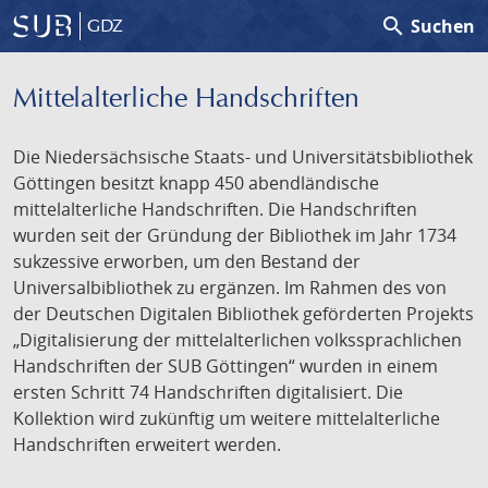
search
Suchen
GDZ
Mittelalterliche Handschriften
Die Niedersächsische Staats- und Universitätsbibliothek
Göttingen besitzt knapp 450 abendländische
mittelalterliche Handschriften. Die Handschriften
wurden seit der Gründung der Bibliothek im Jahr 1734
sukzessive erworben, um den Bestand der
Universalbibliothek zu ergänzen. Im Rahmen des von
der Deutschen Digitalen Bibliothek geförderten Projekts
„Digitalisierung der mittelalterlichen volkssprachlichen
Handschriften der SUB Göttingen“ wurden in einem
ersten Schritt 74 Handschriften digitalisiert. Die
Kollektion wird zukünftig um weitere mittelalterliche
Handschriften erweitert werden.