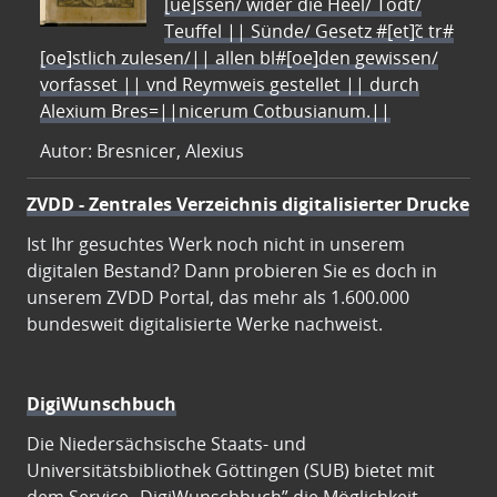
[ue]ssen/ wider die Heel/ Todt/
Teuffel || Sünde/ Gesetz #[et]c̃ tr#
[oe]stlich zulesen/|| allen bl#[oe]den gewissen/
vorfasset || vnd Reymweis gestellet || durch
Alexium Bres=||nicerum Cotbusianum.||
Autor: Bresnicer, Alexius
ZVDD - Zentrales Verzeichnis digitalisierter Drucke
Ist Ihr gesuchtes Werk noch nicht in unserem
digitalen Bestand? Dann probieren Sie es doch in
unserem ZVDD Portal, das mehr als 1.600.000
bundesweit digitalisierte Werke nachweist.
DigiWunschbuch
Die Niedersächsische Staats- und
Universitätsbibliothek Göttingen (SUB) bietet mit