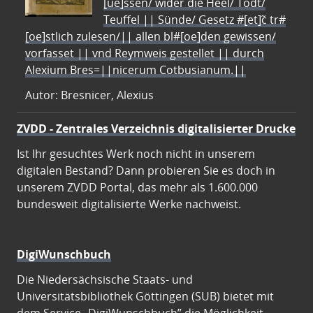
[ue]ssen/ wider die Heel/ Todt/
Teuffel || Sünde/ Gesetz #[et]c̃ tr#
[oe]stlich zulesen/|| allen bl#[oe]den gewissen/
vorfasset || vnd Reymweis gestellet || durch
Alexium Bres=||nicerum Cotbusianum.||
Autor: Bresnicer, Alexius
ZVDD - Zentrales Verzeichnis digitalisierter Drucke
Ist Ihr gesuchtes Werk noch nicht in unserem
digitalen Bestand? Dann probieren Sie es doch in
unserem ZVDD Portal, das mehr als 1.600.000
bundesweit digitalisierte Werke nachweist.
DigiWunschbuch
Die Niedersächsische Staats- und
Universitätsbibliothek Göttingen (SUB) bietet mit