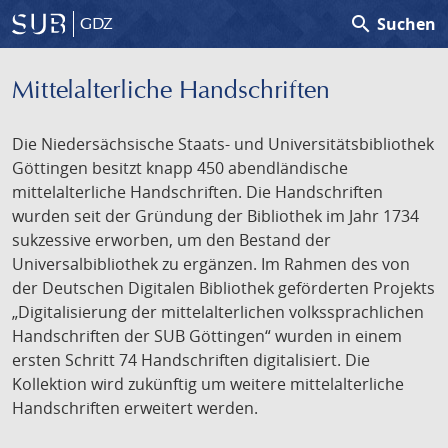
search
Suchen
GDZ
Mittelalterliche Handschriften
Die Niedersächsische Staats- und Universitätsbibliothek
Göttingen besitzt knapp 450 abendländische
mittelalterliche Handschriften. Die Handschriften
wurden seit der Gründung der Bibliothek im Jahr 1734
sukzessive erworben, um den Bestand der
Universalbibliothek zu ergänzen. Im Rahmen des von
der Deutschen Digitalen Bibliothek geförderten Projekts
„Digitalisierung der mittelalterlichen volkssprachlichen
Handschriften der SUB Göttingen“ wurden in einem
ersten Schritt 74 Handschriften digitalisiert. Die
Kollektion wird zukünftig um weitere mittelalterliche
Handschriften erweitert werden.