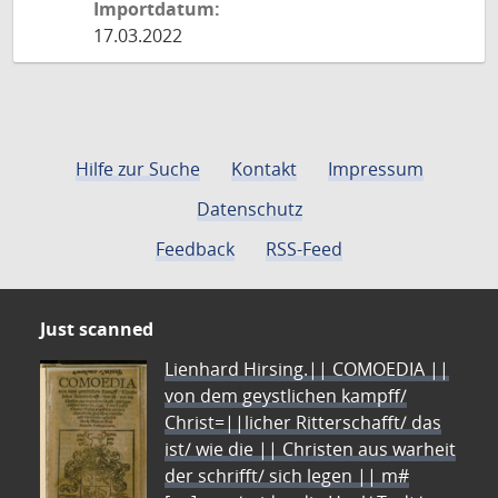
Importdatum:
17.03.2022
Hilfe zur Suche
Kontakt
Impressum
Datenschutz
Feedback
RSS-Feed
Just scanned
Lienhard Hirsing.|| COMOEDIA ||
von dem geystlichen kampff/
Christ=||licher Ritterschafft/ das
ist/ wie die || Christen aus warheit
der schrifft/ sich legen || m#