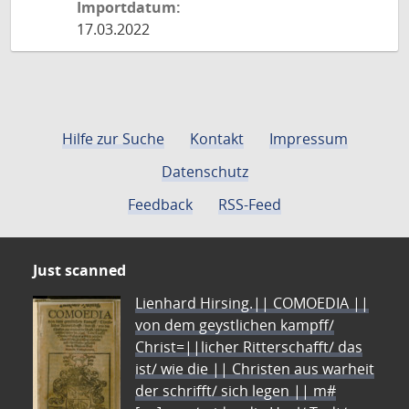
Importdatum:
17.03.2022
Hilfe zur Suche
Kontakt
Impressum
Datenschutz
Feedback
RSS-Feed
Just scanned
Lienhard Hirsing.|| COMOEDIA ||
von dem geystlichen kampff/
Christ=||licher Ritterschafft/ das
ist/ wie die || Christen aus warheit
der schrifft/ sich legen || m#