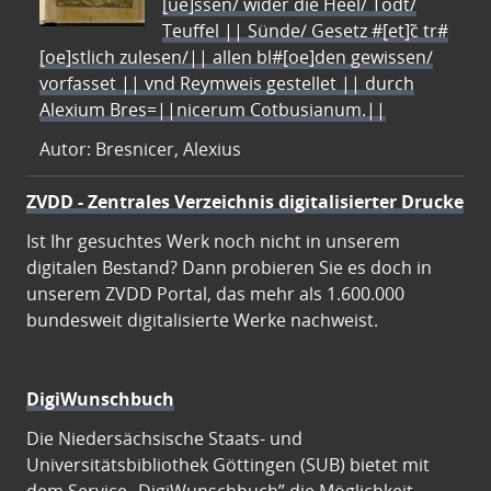
[ue]ssen/ wider die Heel/ Todt/
Teuffel || Sünde/ Gesetz #[et]c̃ tr#
[oe]stlich zulesen/|| allen bl#[oe]den gewissen/
vorfasset || vnd Reymweis gestellet || durch
Alexium Bres=||nicerum Cotbusianum.||
Autor: Bresnicer, Alexius
ZVDD - Zentrales Verzeichnis digitalisierter Drucke
Ist Ihr gesuchtes Werk noch nicht in unserem
digitalen Bestand? Dann probieren Sie es doch in
unserem ZVDD Portal, das mehr als 1.600.000
bundesweit digitalisierte Werke nachweist.
DigiWunschbuch
Die Niedersächsische Staats- und
Universitätsbibliothek Göttingen (SUB) bietet mit