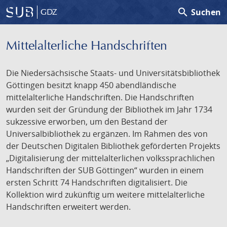
search
Suchen
GDZ
Mittelalterliche Handschriften
Die Niedersächsische Staats- und Universitätsbibliothek
Göttingen besitzt knapp 450 abendländische
mittelalterliche Handschriften. Die Handschriften
wurden seit der Gründung der Bibliothek im Jahr 1734
sukzessive erworben, um den Bestand der
Universalbibliothek zu ergänzen. Im Rahmen des von
der Deutschen Digitalen Bibliothek geförderten Projekts
„Digitalisierung der mittelalterlichen volkssprachlichen
Handschriften der SUB Göttingen“ wurden in einem
ersten Schritt 74 Handschriften digitalisiert. Die
Kollektion wird zukünftig um weitere mittelalterliche
Handschriften erweitert werden.